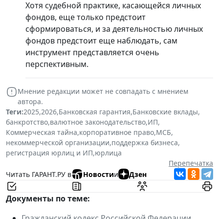
Хотя судебной практике, касающейся личных
фондов, еще только предстоит
сформироваться, и за деятельностью личных
фондов предстоит еще наблюдать, сам
инструмент представляется очень
перспективным.
Мнение редакции может не совпадать с мнением
автора.
Теги:
2025
,
2026
,
Банковская гарантия
,
Банковские вклады
,
банкротство
,
валютное законодательство
,
ИП
,
Коммерческая тайна
,
корпоративное право
,
МСБ
,
некоммерческой организации
,
поддержка бизнеса
,
регистрация юрлиц и ИП
,
юрлица
Перепечатка
Читать ГАРАНТ.РУ в
Новости
и
Дзен
Документы по теме:
Гражданский кодекс Российской Федерации