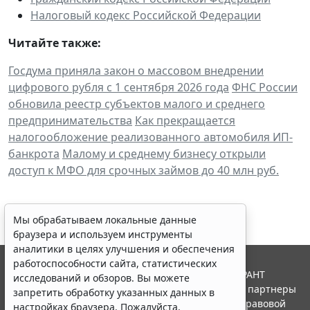
Налоговый кодекс Российской Федерации
Читайте также:
Госдума приняла закон о массовом внедрении
цифрового рубля с 1 сентября 2026 года
ФНС России
обновила реестр субъектов малого и среднего
предпринимательства
Как прекращается
налогообложение реализованного автомобиля ИП-
банкрота
Малому и среднему бизнесу открыли
доступ к МФО для срочных займов до 40 млн руб.
Мы обрабатываем локальные данные
браузера и используем инструменты
аналитики в целях улучшения и обеспечения
работоспособности сайта, статистических
© ООО "НПП "ГАРАНТ-СЕРВИС", 2026. Система ГАРАНТ
исследований и обзоров. Вы можете
выпускается с 1990 года. Компания "Гарант" и ее партнеры
запретить обработку указанных данных в
являются участниками Российской ассоциации правовой
настройках браузера. Пожалуйста,