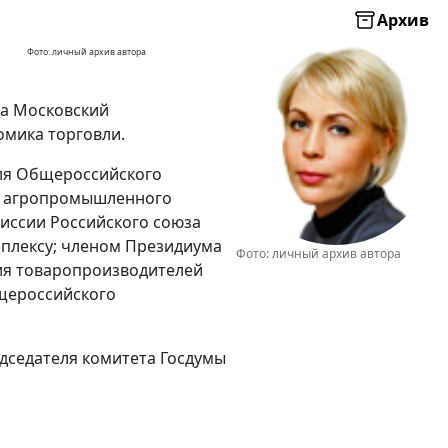
Архив
Фото: личный архив автора
ла Московский
омика торговли.
еля Общероссийского
в агропромышленного
иссии Российского союза
лексу; членом Президиума
Фото: личный архив автора
ия товаропроизводителей
щероссийского
редседателя комитета Госдумы