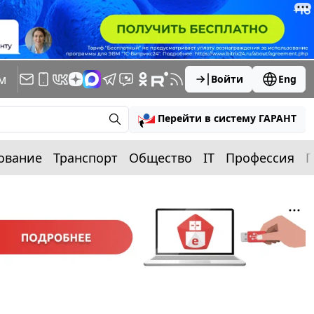
м
Войти
Eng
Перейти в систему ГАРАНТ
ование
Транспорт
Общество
IT
Профессия
П