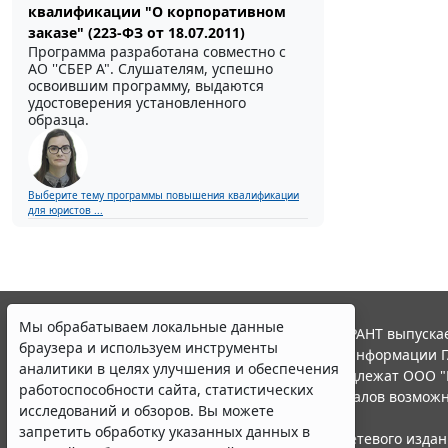
квалификации "О корпоративном
заказе" (223-ФЗ от 18.07.2011)
Программа разработана совместно с
АО ''СБЕР А". Слушателям, успешно
освоившим программу, выдаются
удостоверения установленного
образца.
Выберите тему программы повышения квалификации
для юристов ...
Мы обрабатываем локальные данные
© ООО "НПП "ГАРАНТ-СЕРВИС", 2026. Система ГАРАНТ выпускае
браузера и используем инструменты
участниками Российской ассоциации правовой информации Г
аналитики в целях улучшения и обеспечения
Все права на материалы сайта ГАРАНТ.РУ принадлежат ООО "
работоспособности сайта, статистических
Полное или частичное воспроизведение материалов возможн
исследований и обзоров. Вы можете
Правила использования портала.
запретить обработку указанных данных в
Портал ГАРАНТ.РУ зарегистрирован в качестве сетевого изда