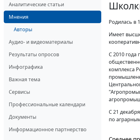
Школк
Аналитические статьи
Мнения
Родилась в 
Авторы
Имеет высше
кооперативн
Аудио- и видеоматериалы
С 2010 года
Результаты опросов
общественн
Инфографика
комплекса Р
промышленн
Важная тема
Центрально
"Агропромы
Сервисы
агропромыш
Профессиональные календари
С 21 декабря
Документы
по аграрным
Информационное партнерство
Среднее пр