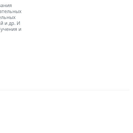
вания
гательных
ельных
 и др. И
бучения и