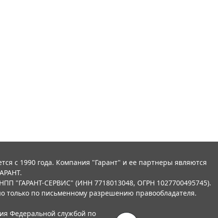
тся с 1990 года. Компания "Гарант" и ее партнеры являются
АРАНТ.
НПП "ГАРАНТ-СЕРВИС" (ИНН 7718013048, ОГРН 1027700495745).
о только по письменному разрешению правообладателя.
ния Федеральной службой по