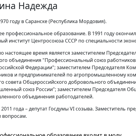
ина Надежда
1970 году в Саранске (Республика Мордовия).
е профессиональное образование. В 1991 году окончи
ый институт Центросоюза СССР по специальности экон
 по настоящее время является заместителем Председат
ого объединения "Профессиональный союз работнико
оссийской Федерации"; заместителем Председателя Ком
иков и предпринимателей по агропромышленному комп
го совета Общероссийского добровольного объединен
шленный союз России"; заместителем Председателя Об
ленного объединения работодателей.
 2011 года – депутат Госдумы VI созыва. Заместитель п
 вопросам.
офессиональное образование входит в моду