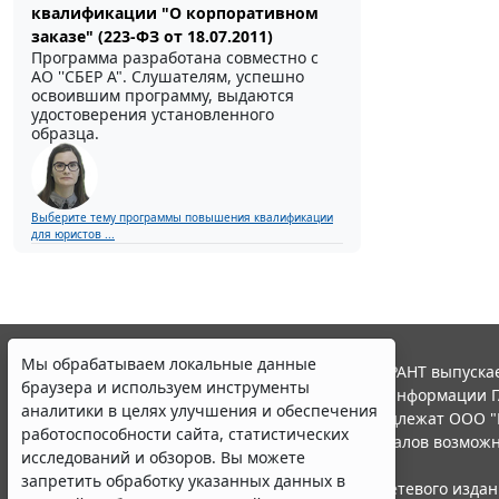
квалификации "О корпоративном
заказе" (223-ФЗ от 18.07.2011)
Программа разработана совместно с
АО ''СБЕР А". Слушателям, успешно
освоившим программу, выдаются
удостоверения установленного
образца.
Выберите тему программы повышения квалификации
для юристов ...
Мы обрабатываем локальные данные
© ООО "НПП "ГАРАНТ-СЕРВИС", 2026. Система ГАРАНТ выпускае
браузера и используем инструменты
участниками Российской ассоциации правовой информации Г
аналитики в целях улучшения и обеспечения
Все права на материалы сайта ГАРАНТ.РУ принадлежат ООО "
работоспособности сайта, статистических
Полное или частичное воспроизведение материалов возможн
исследований и обзоров. Вы можете
Правила использования портала.
запретить обработку указанных данных в
Портал ГАРАНТ.РУ зарегистрирован в качестве сетевого изда