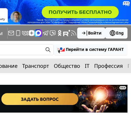
м
Войти
Eng
Перейти в систему ГАРАНТ
ование
Транспорт
Общество
IT
Профессия
П