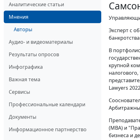
Самсон
Аналитические статьи
Мнения
Управляющи
Авторы
Эксперт с о
банкротства
Аудио- и видеоматериалы
В портфолио
Результаты опросов
государстве
крупной ком
Инфографика
налогового,
Важная тема
представите
Lawyers 2022
Сервисы
Соосновател
Профессиональные календари
Арбитражны
Документы
Преподавате
(MBA) и "Пра
Информационное партнерство
бизнеса и д