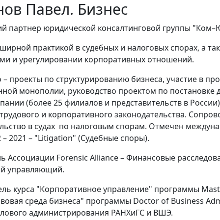
ов Павел. Бизнес
й партнер юридической консалтинговой группы "Ком–
бширной практикой в судебных и налоговых спорах, а так
ми и урегулировании корпоративных отношений.
 – проекты по структурированию бизнеса, участие в пр
нной монополии, руководство проектом по постановке 
пании (более 25 филиалов и представительств в России)
 трудового и корпоративного законодательства. Сопро
льство в судах по налоговым спорам. Отмечен междун
 – 2021 – "Litigation" (Судебные споры).
ь Ассоциации Forensic Alliance – Финансовые расследов
й управляющий.
ль курса "Корпоративное управление" программы Master
вовая среда бизнеса" программы Doctor of Business Admi
елового администрирования РАНХиГС и ВШЭ.