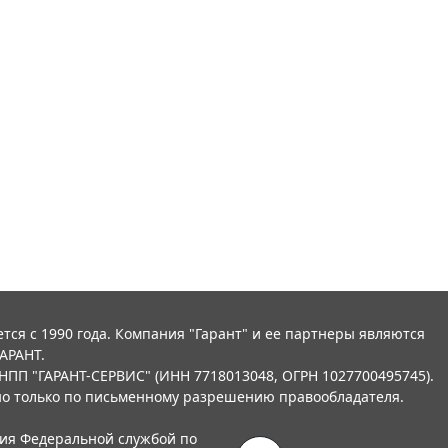
тся с 1990 года. Компания "Гарант" и ее партнеры являются
АРАНТ.
НПП "ГАРАНТ-СЕРВИС" (ИНН 7718013048, ОГРН 1027700495745).
о только по письменному разрешению правообладателя.
ния Федеральной службой по