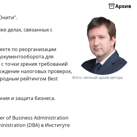
Архив
Юнити".
же делах, связанных с
оекте по реорганизации
документооборота для
 с точки зрения требований
вождение налоговых проверок,
Фото: личный архив автора
ародным рейтингом Best
ания и защита бизнеса.
 of Business Administration
nistration (DBA) в Институте