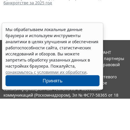
банкротстве за 2025 год
Мы обрабатываем локальные данные
браузера и используем инструменты
аналитики в целях улучшения и обеспечения
работоспособности сайта, статистических
© ООО "НПП "ГАРАНТ-СЕРВИС", 2026. Система ГАРАНТ
исследований и обзоров. Вы можете
выпускается с 1990 года. Компания "Гарант" и ее партнеры
запретить обработку указанных данных в
являются участниками Российской ассоциации правовой
настройках браузера. Пожалуйста,
информации ГАРАНТ.
ознакомьтесь с условиями их обработки
.
Портал ГАРАНТ.РУ зарегистрирован в качестве сетевого
Принять
издания Федеральной службой по надзору в сфере
связи,информационных технологий и массовых
коммуникаций (Роскомнадзором), Эл № ФС77-58365 от 18
июня 2014 года.
16+
Контакты
8-800-200-88-88