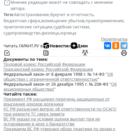
Мнение редакции может не совпадать с мнением
автора.
Теги:
Автострахование
,
бухучет и отчетность
,
бюджетная сфера
,
возмещение убытков
,
правоприменение
,
практические ситуации
,
судебная система
,
судопроизводство
,
физлица
,
юрлица
Перепечатка
Читать ГАРАНТ.РУ в
Новости
и
Дзен
Документы по теме:
Трудовой кодекс Российской Федерации
Гражданский кодекс Российской Федерации
Федеральный закон от 8 февраля 1998 г. № 14-ФЗ "
Об
обществах с ограниченной ответственностью
"
Федеральный закон от 26 декабря 1995 г. № 208-ФЗ "
Об
акционерных обществах
"
Читайте также:
Президент РФ расширил перечень защищенных от
взыскания доходов должника
КС РФ разъяснил вопрос об ответственности по ОСАГО
при ремонте ТС сверх лимита
ВС РФ указал на условия оценки выплат при их
оспаривании в деле о банкротстве
Президиум ВС РФ утвердил обзор практики по делам о