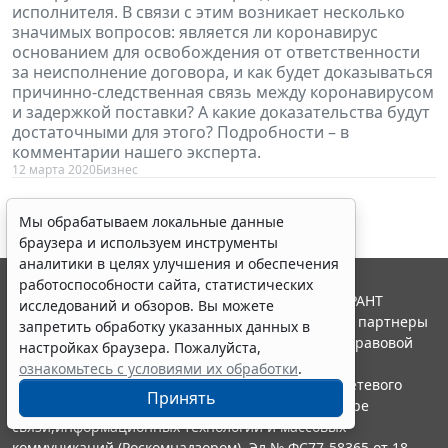
исполнителя. В связи с этим возникает несколько
значимых вопросов: является ли коронавирус
основанием для освобождения от ответственности
за неисполнение договора, и как будет доказываться
причинно-следственная связь между коронавирусом
и задержкой поставки? А какие доказательства будут
достаточными для этого? Подробности – в
комментарии нашего эксперта.
12 марта 2020
Бизнес
Мы обрабатываем локальные данные
браузера и используем инструменты
аналитики в целях улучшения и обеспечения
работоспособности сайта, статистических
© ООО "НПП "ГАРАНТ-СЕРВИС", 2026. Система ГАРАНТ
исследований и обзоров. Вы можете
выпускается с 1990 года. Компания "Гарант" и ее партнеры
запретить обработку указанных данных в
являются участниками Российской ассоциации правовой
настройках браузера. Пожалуйста,
информации ГАРАНТ.
ознакомьтесь с условиями их обработки
.
Портал ГАРАНТ.РУ зарегистрирован в качестве сетевого
Принять
издания Федеральной службой по надзору в сфере
связи,информационных технологий и массовых
коммуникаций (Роскомнадзором), Эл № ФС77-58365 от 18