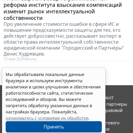
реформа института взыскания компенсаций
изменит рынок интеллектуальной
собственности
Про увеличение стоимости ошибки в сфере ИС и
повышении предсказуемости защиты для тех, кто
действует добросовестно, рассказывает эксперт в
области права интеллектуальной собственности
юридической компании "Городисский и Партнёры"
Денис Кудрявцев.
15 мая 2026
Бизнес
Мы обрабатываем локальные данные
браузера и используем инструменты
аналитики в целях улучшения и обеспечения
работоспособности сайта, статистических
© ООО "НПП "ГАРАНТ-СЕРВИС", 2026. Система ГАРАНТ
исследований и обзоров. Вы можете
выпускается с 1990 года. Компания "Гарант" и ее партнеры
запретить обработку указанных данных в
являются участниками Российской ассоциации правовой
настройках браузера. Пожалуйста,
информации ГАРАНТ.
ознакомьтесь с условиями их обработки
.
Портал ГАРАНТ.РУ зарегистрирован в качестве сетевого
Принять
издания Федеральной службой по надзору в сфере