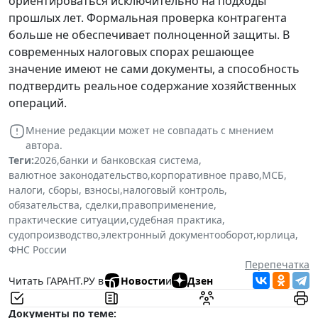
ориентироваться исключительно на подходы
прошлых лет. Формальная проверка контрагента
больше не обеспечивает полноценной защиты. В
современных налоговых спорах решающее
значение имеют не сами документы, а способность
подтвердить реальное содержание хозяйственных
операций.
Мнение редакции может не совпадать с мнением
автора.
Теги:
2026
,
банки и банковская система
,
валютное законодательство
,
корпоративное право
,
МСБ
,
налоги, сборы, взносы
,
налоговый контроль
,
обязательства, сделки
,
правоприменение
,
практические ситуации
,
судебная практика
,
судопроизводство
,
электронный документооборот
,
юрлица
,
ФНС России
Перепечатка
Читать ГАРАНТ.РУ в
Новости
и
Дзен
Документы по теме: