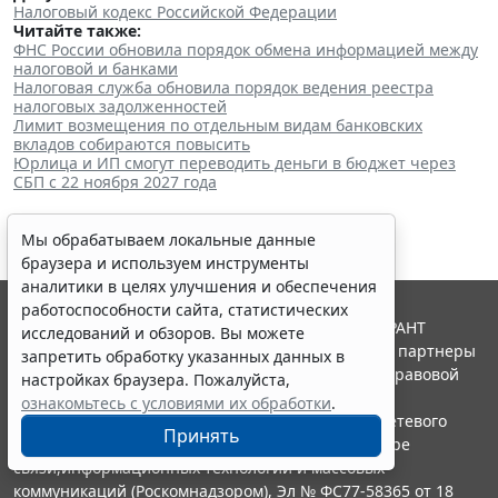
Налоговый кодекс Российской Федерации
Читайте также:
ФНС России обновила порядок обмена информацией между
налоговой и банками
Налоговая служба обновила порядок ведения реестра
налоговых задолженностей
Лимит возмещения по отдельным видам банковских
вкладов собираются повысить
Юрлица и ИП смогут переводить деньги в бюджет через
СБП с 22 ноября 2027 года
Мы обрабатываем локальные данные
браузера и используем инструменты
аналитики в целях улучшения и обеспечения
работоспособности сайта, статистических
© ООО "НПП "ГАРАНТ-СЕРВИС", 2026. Система ГАРАНТ
исследований и обзоров. Вы можете
выпускается с 1990 года. Компания "Гарант" и ее партнеры
запретить обработку указанных данных в
являются участниками Российской ассоциации правовой
настройках браузера. Пожалуйста,
информации ГАРАНТ.
ознакомьтесь с условиями их обработки
.
Портал ГАРАНТ.РУ зарегистрирован в качестве сетевого
Принять
издания Федеральной службой по надзору в сфере
связи,информационных технологий и массовых
коммуникаций (Роскомнадзором), Эл № ФС77-58365 от 18