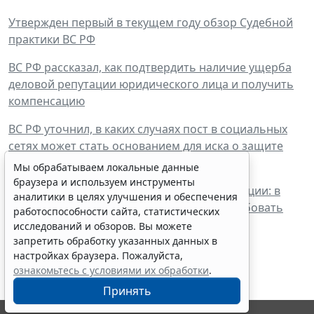
Утвержден первый в текущем году обзор Судебной
практики ВС РФ
ВС РФ рассказал, как подтвердить наличие ущерба
деловой репутации юридического лица и получить
компенсацию
ВС РФ уточнил, в каких случаях пост в социальных
сетях может стать основанием для иска о защите
деловой репутации
Мы обрабатываем локальные данные
браузера и используем инструменты
Моральный вред и защита деловой репутации: в
аналитики в целях улучшения и обеспечения
каком случае юридические лица могут требовать
работоспособности сайта, статистических
компенсацию?
исследований и обзоров. Вы можете
запретить обработку указанных данных в
настройках браузера. Пожалуйста,
ознакомьтесь с условиями их обработки
.
Принять