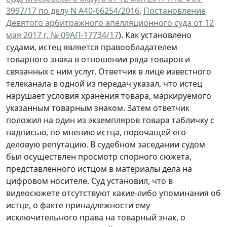
3997/17 по делу N А40-66254/2016
,
Постановление
Девятого арбитражного апелляционного суда от 12
мая 2017 г. № 09АП-17734/17
). Как установлено
судами, истец является правообладателем
товарного знака в отношении ряда товаров и
связанных с ним услуг. Ответчик в лице известного
телеканала в одной из передач указал, что истец
нарушает условия хранения товара, маркируемого
указанным товарным знаком. Затем ответчик
положил на один из экземпляров товара табличку с
надписью, по мнению истца, порочащей его
деловую репутацию. В судебном заседании судом
был осуществлен просмотр спорного сюжета,
представленного истцом в материалы дела на
цифровом носителе. Суд установил, что в
видеосюжете отсутствуют какие-либо упоминания об
истце, о факте принадлежности ему
исключительного права на товарный знак, о