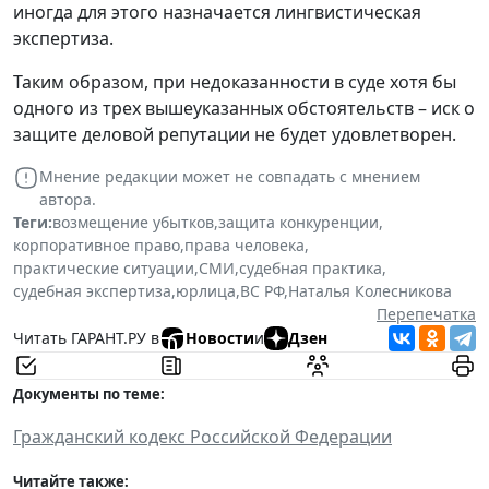
иногда для этого назначается лингвистическая
экспертиза.
Таким образом, при недоказанности в суде хотя бы
одного из трех вышеуказанных обстоятельств – иск о
защите деловой репутации не будет удовлетворен.
Мнение редакции может не совпадать с мнением
автора.
Теги:
возмещение убытков
,
защита конкуренции
,
корпоративное право
,
права человека
,
практические ситуации
,
СМИ
,
судебная практика
,
судебная экспертиза
,
юрлица
,
ВС РФ
,
Наталья Колесникова
Перепечатка
Читать ГАРАНТ.РУ в
Новости
и
Дзен
Документы по теме:
Гражданский кодекс Российской Федерации
Читайте также: