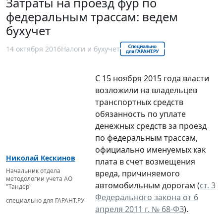
Затраты на проезд фур по
федеральным трассам: ведем
бухучет
14 октября 2016
Налоги и бухучет
С 15 ноября 2015 года власти
возложили на владельцев
транспортных средств
обязанность по уплате
денежных средств за проезд
по федеральным трассам,
официально именуемых как
Николай Кескинов
плата в счет возмещения
Начальник отдела
вреда, причиняемого
методологии учета АО
автомобильным дорогам (
ст. 3
"Тандер"
Федерального закона от 6
специально для ГАРАНТ.РУ
апреля 2011 г. № 68-ФЗ
).