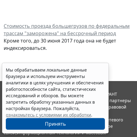
Стоимость проезда большегрузов по федеральным
трассам "заморожена" на бессрочный период
Кроме того, до 30 июня 2017 года она не будет
индексироваться.
Мы обрабатываем локальные данные
браузера и используем инструменты
аналитики в целях улучшения и обеспечения
работоспособности сайта, статистических
© ООО "НПП "ГАРАНТ-СЕРВИС", 2026. Система ГАРАНТ
исследований и обзоров. Вы можете
выпускается с 1990 года. Компания "Гарант" и ее партнеры
запретить обработку указанных данных в
являются участниками Российской ассоциации правовой
настройках браузера. Пожалуйста,
информации ГАРАНТ.
ознакомьтесь с условиями их обработки
.
Портал ГАРАНТ.РУ зарегистрирован в качестве сетевого
Принять
издания Федеральной службой по надзору в сфере
связи,информационных технологий и массовых