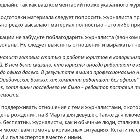
едлайн, так как ваш комментарий позже указанного жур
подготовки материала следует попросить журналиста пр
но редко высылают материал полностью – это либо при
кации не забудьте поблагодарить журналиста (звонком и
вольны. Не следует выяснять отношения и выражать гне
налист готовил статью о работе юристов в коворкингах
 В нем было сказано, что юристы иногда работают в ков
а до офиса далеко. В результате вышла профессионально
"Юридические бомжи: как компании работают без офисов" 
ок, хотя вины последнего не было – редактор поставил т
емости.
поддерживать отношения с теми журналистами, с котор
День рождения, на 8 Марта для девушек. Также для ключ
 бесплатны, журналисты, как и обычные люди, сталкива
и может вам помочь в кризисных ситуациях. Кстати не с
И и пул экспертов вместе с ними.