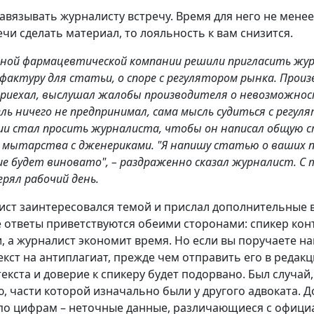
навязывать журналисту встречу. Время для него не менее
ечи сделать материал, то лояльность к вам снизится.
дной фармацевтической компании решили пригласить жур
актуру для статьи, о споре с регулятором рынка. Произ
риехал, выслушал жалобы производителя о невозможнос
ь ничего не предпринимал, сама мысль судиться с регуля
и стал просить журналиста, чтобы он написал общую с
о мытарства с дженериками. "Я напишу статью о ваших п
ие будет виновато", – раздраженно сказал журналист. С
рял рабочий день.
ист заинтересовался темой и прислал дополнительные в
ответы приветствуются обеими сторонами: спикер кон
 а журналист экономит время. Но если вы поручаете на
екст на антиплагиат, прежде чем отправить его в редак
текста и доверие к спикеру будет подорвано. Был случай
, части которой изначально были у другого адвоката. 
по цифрам – неточные данные, различающиеся с официа