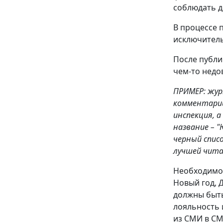
соблюдать д
В процессе 
исключитель
После публи
чем-то недо
ПРИМЕР: жур
комментарий.
инспекция, 
название – 
черный спис
лучшей чита
Необходимо 
Новый год, 
должны быть
лояльность 
из СМИ в СМ