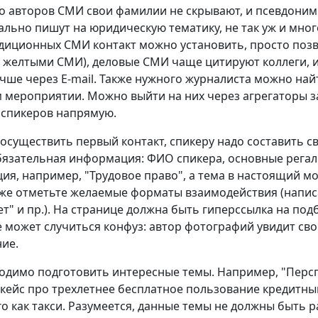
 авторов СМИ свои фамилии не скрывают, и псевдонимы
льно пишут на юридическую тематику, не так уж и много
диционных СМИ контакт можно установить, просто позв
 желтыми СМИ), деловые СМИ чаще цитируют коллеги, 
учше через E-mail. Также нужного журналиста можно най
мероприятии. Можно выйти на них через агрегаторы з
 спикеров напрямую.
осуществить первый контакт, спикеру надо составить с
бязательная информация: ФИО спикера, основные регал
ия, например, "Трудовое право", а тема в настоящий м
кже отметьте желаемые форматы взаимодействия (напис
ет" и пр.). На странице должна быть гиперссылка на под
е может случиться конфуз: автор фотографий увидит св
ие.
одимо подготовить интересные темы. Например, "Перспе
кейс про трехлетнее бесплатное пользование кредитным
го как такси. Разумеется, данные темы не должны быть р