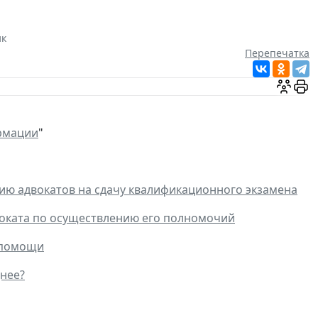
ик
Перепечатка
рмации
"
нию адвокатов на сдачу квалификационного экзамена
оката по осуществлению его полномочий
 помощи
нее?