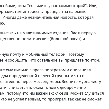
сьбами, типа "возьмите у нас комментарий". Или,
 Журналистам интересны прецеденты на рынке,
. Иногда даже незначительная новость, которая
ию.
спыляясь на малозначимые издания. Вас в первую
щественно-политические (большой охват) и
онную почту и мобильный телефон. Поэтому
ве и сообщить, что остальное вы пришлете почтой.
ите ему письмо с пресс-портретом и описанием
а для определенной целевой группы, и что в
желательно через мессенджеры. Звоните журналисту
тати, считается плохим тоном одновременно
ам, потому что им важен эксклюзив. Может случиться
кто не успел первым, то проиграл, так как не сможет