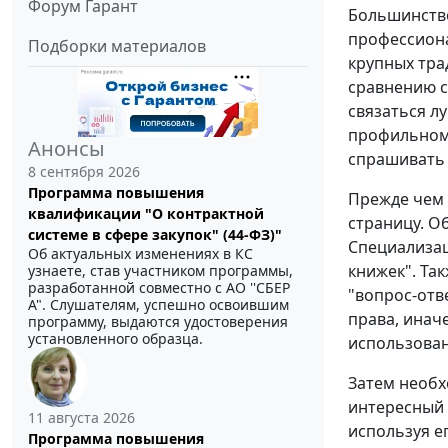
Форум Гарант
Большинство
профессиона
Подборки материалов
крупных тра
сравнению с
связаться л
профильном 
Анонсы
спрашивать
8 сентября 2026
Программа повышения
Прежде чем 
квалификации "О контрактной
страницу. О
системе в сфере закупок" (44-ФЗ)"
Специализац
Об актуальных изменениях в КС
книжек". Та
узнаете, став участником программы,
разработанной совместно с АО ''СБЕР
"вопрос-отв
А". Слушателям, успешно освоившим
права, инач
программу, выдаются удостоверения
установленного образца.
использован
Затем необх
интересный 
11 августа 2026
используя е
Программа повышения