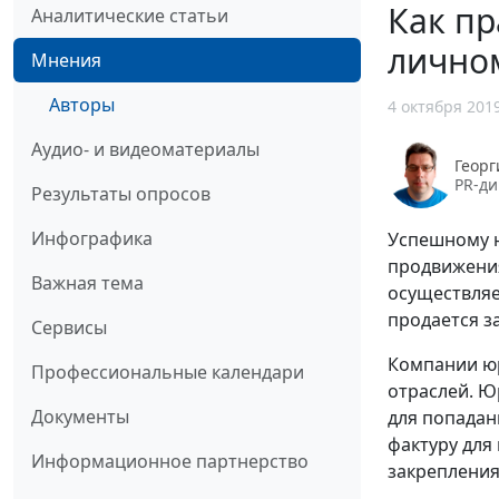
Как пр
Аналитические статьи
лично
Мнения
Авторы
4 октября 201
Аудио- и видеоматериалы
Георг
PR-ди
Результаты опросов
Инфографика
Успешному ю
продвижения
Важная тема
осуществляе
продается з
Сервисы
Компании юр
Профессиональные календари
отраслей. Ю
Документы
для попадан
фактуру для
Информационное партнерство
закрепления