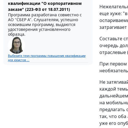
квалификации "О корпоративном
Нежелательн
заказе" (223-ФЗ от 18.07.2011)
еще хуже: "
Программа разработана совместно с
АО ''СБЕР А". Слушателям, успешно
оспариваемы
освоившим программу, выдаются
затрагивает
удостоверения установленного
образца.
Составьте с
очередь дол
отраслевые 
Выберите тему программы повышения квалификации
для юристов ...
При первом 
необязатель
Не затягива
каждой темы
дальнейшем 
на мобильны
предлагать 
так, что оба
уже его опу