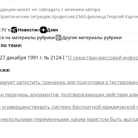
дакции может не совпадать с мнением автора.
практические ситуации
,
профессия
,
СМИ
,
физлица
,
Георгий Карч
.РУ в
Новости
и
Дзен
ся на материалы рубрики
Другие материалы рубрики
по теме:
27 декабря 1991 г. № 2124-I "
О средствах массовой инфо
кже:
ирует запустить тренажер для подготовки к тестирова
 перечень документов, подтверждающих действия адв
я усовершенствовать систему бесплатной юридической
 несколькими переменными: каким юристом быть выгод