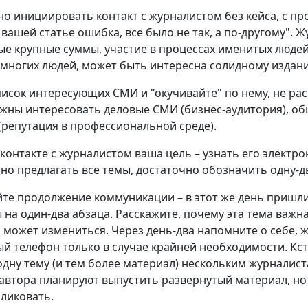
о инициировать контакт с журналистом без кейса, с про
в вашей статье ошибка, все было не так, а по-другому".
е крупные суммы, участие в процессах именитых людей
 многих людей, может быть интересна солидному издан
писок интересующих СМИ и "окучивайте" по нему, не ра
жны интересовать деловые СМИ (бизнес-аудитория), об
(репутация в профессиональной среде).
контакте с журналистом ваша цель – узнать его электр
но предлагать все темы, достаточно обозначить одну-д
йте продолжение коммуникации – в этот же день пришл
 на один-два абзаца. Расскажите, почему эта тема важн
может измениться. Через день-два напомните о себе, 
й телефон только в случае крайней необходимости. Кс
одну тему (и тем более материал) нескольким журналист
 автора планируют выпустить развернутый материал, но 
бликовать.