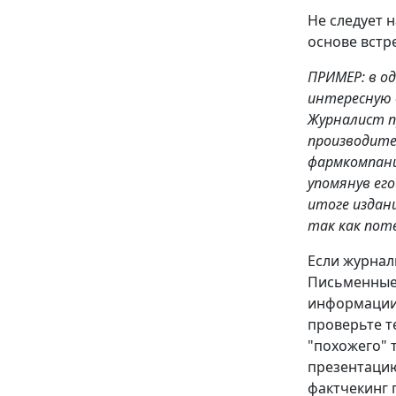
Не следует 
основе встр
ПРИМЕР: в о
интересную ф
Журналист п
производител
фармкомпани
упомянув ег
итоге издан
так как поте
Если журнал
Письменные 
информации,
проверьте т
"похожего" 
презентацию
фактчекинг 