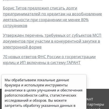
Борис Титов предложил списать долги
предпринимателей по кредитам на возобновление
деятельности при сохранении не менее 80%
сотрудников
Утвержден перечень требуемых от субъектов МСП
документов при участии в конкурентной закупке в
электронной форме
70 новых ответов ФНС России о госрегистрации
юрлиц и ИП включены в систему ГАРАНТ
Мы обрабатываем локальные данные
браузера и используем инструменты
аналитики в целях улучшения и обеспечения
работоспособности сайта, статистических
© ООО "НПП "ГАРАНТ-СЕРВИС", 2026. Система ГАРАНТ
исследований и обзоров. Вы можете
выпускается с 1990 года. Компания "Гарант" и ее партнеры
запретить обработку указанных данных в