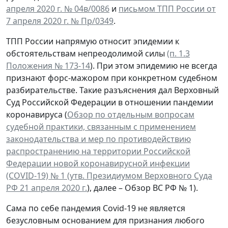
апреля 2020 г. № 04в/0086
и
письмом ТПП России от
7 апреля 2020 г. № Пр/0349
.
ТПП России напрямую относит эпидемии к
обстоятельствам непреодолимой силы
(п. 1.3
Положения № 173-14
). При этом эпидемию не всегда
признают форс-мажором при конкретном судебном
разбирательстве. Такие разъяснения дал Верховный
Суд Российской Федерации в отношении пандемии
коронавируса (
Обзор по отдельным вопросам
судебной практики, связанным с применением
законодательства и мер по противодействию
распространению на территории Российской
Федерации новой коронавирусной инфекции
(COVID-19) № 1 (утв. Президиумом Верховного Суда
РФ 21 апреля 2020 г.
), далее – Обзор ВС РФ № 1).
Сама по себе пандемия Covid-19 не является
безусловным основанием для признания любого