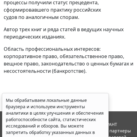
процессы получили статус прецедента,
сформировавшего практику российских
судов по аналогичным спорам.
Автор трех книг и ряда статей в ведущих научных
периодических изданиях.
Область профессиональных интересов:
корпоративное право, обязательственное право,
вещное право, законодательство о ценных бумагах и
несостоятельности (банкротстве).
Мы обрабатываем локальные данные
браузера и используем инструменты
аналитики в целях улучшения и обеспечения
работоспособности сайта, статистических
© ООО "НПП "ГАРАНТ-СЕРВИС", 2026. Система ГАРАНТ
исследований и обзоров. Вы можете
выпускается с 1990 года. Компания "Гарант" и ее партнеры
запретить обработку указанных данных в