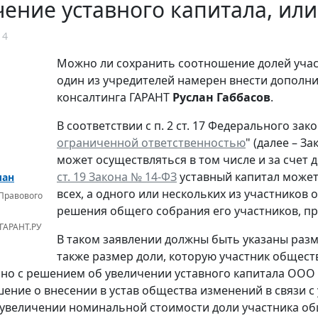
ение уставного капитала, или
14
Можно ли сохранить соотношение долей участ
один из учредителей намерен внести дополни
консалтинга ГАРАНТ
Руслан Габбасов
.
В соответствии с п. 2 ст. 17 Федерального зако
ограниченной ответственностью
" (далее – З
может осуществляться в том числе и за счет 
ст. 19 Закона № 14-ФЗ
уставный капитал может
лан
всех, а одного или нескольких из участников
Правового
решения общего собрания его участников, пр
ГАРАНТ.РУ
В таком заявлении должны быть указаны размер
также размер доли, которую участник общест
о с решением об увеличении уставного капитала ООО 
ение о внесении в устав общества изменений в связи с
увеличении номинальной стоимости доли участника об