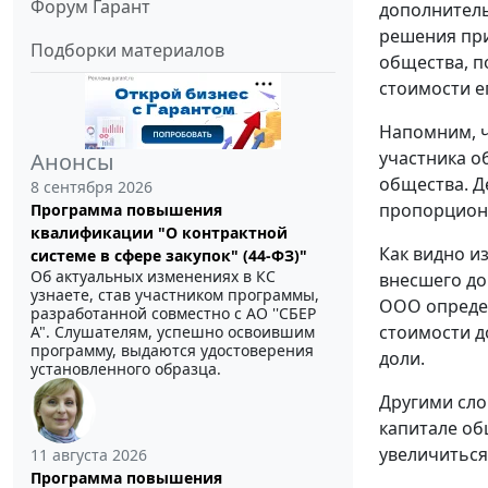
Форум Гарант
дополнитель
решения при
Подборки материалов
общества, п
стоимости е
Напомним, ч
участника о
Анонсы
общества. Д
8 сентября 2026
пропорциона
Программа повышения
квалификации "О контрактной
Как видно и
системе в сфере закупок" (44-ФЗ)"
Об актуальных изменениях в КС
внесшего до
узнаете, став участником программы,
ООО определ
разработанной совместно с АО ''СБЕР
стоимости д
А". Слушателям, успешно освоившим
программу, выдаются удостоверения
доли.
установленного образца.
Другими сло
капитале об
увеличиться
11 августа 2026
Программа повышения