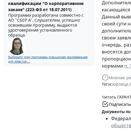
Дополнител
квалификации "О корпоративном
касающаяся 
заказе" (223-ФЗ от 18.07.2011)
Программа разработана совместно с
Данный выво
АО ''СБЕР А". Слушателям, успешно
своей сути 
освоившим программу, выдаются
удостоверения установленного
дополнитель
образца.
своем заявл
очередь, ра
вносятся до
Выберите тему программы повышения квалификации
пропорциона
для юристов ...
нормами
п. 
Мнение ре
Теги:
юрлица
,
Читать ГАРАНТ
Подписать
Документы по
Федераль
обществ