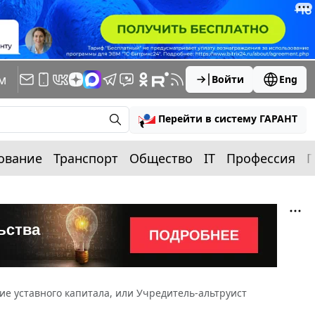
м
Войти
Eng
Перейти в систему ГАРАНТ
ование
Транспорт
Общество
IT
Профессия
П
е уставного капитала, или Учредитель-альтруист