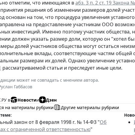
ьно отметим, что имеющаяся в
абз. 3 п. 2 ст. 19 Закона 
принятия решения об изменении размеров долей участн
д основан на том, что процедура увеличения уставного
направлена на предоставление участникам ООО возможн
ных инвестиций. Именно поэтому участник общества, 
ении должен указать размер доли, которую он "хотел бы
змеры долей участников общества могут остаться неизм
полнительные вклады, соответствующие частям общей 
льным размерам их долей. Однако увеличение уставног
1
рассматриваемой статьи и преследует иные цели.
дакции может не совпадать с мнением автора.
Руслан Габбасов
.РУ в
Новости
и
Дзен
ся на материалы рубрики
Другие материалы рубрики
 теме:
Ново
ный закон от 8 февраля 1998 г. № 14-ФЗ "
Об
ах с ограниченной ответственностью
"