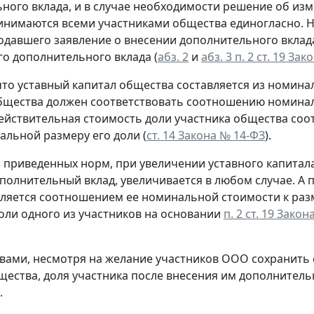
ного вклада, и в случае необходимости решение об изм
нимаются всеми участниками общества единогласно. Н
одавшего заявление о внесении дополнительного вклад
го дополнительного вклада (
абз. 2
и
абз. 3 п. 2 ст. 19 За
то уставный капитал общества составляется из номинал
бщества должен соответствовать соотношению номиналь
ействительная стоимость доли участника общества соот
льной размеру его доли (
ст. 14 Закона № 14-ФЗ
).
з приведенных норм, при увеличении уставного капита
полнительный вклад, увеличивается в любом случае. А п
яется соотношением ее номинальной стоимости к разм
оли одного из участников на основании
п. 2 ст. 19 Зако
вами, несмотря на желание участников ООО сохранить
щества, доля участника после внесения им дополнитель
.