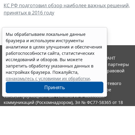
КС РФ подготовил обзор наиболее важных решений,
принятых в 2016 году
Мы обрабатываем локальные данные
браузера и используем инструменты
аналитики в целях улучшения и обеспечения
работоспособности сайта, статистических
© ООО "НПП "ГАРАНТ-СЕРВИС", 2026. Система ГАРАНТ
исследований и обзоров. Вы можете
выпускается с 1990 года. Компания "Гарант" и ее партнеры
запретить обработку указанных данных в
являются участниками Российской ассоциации правовой
настройках браузера. Пожалуйста,
информации ГАРАНТ.
ознакомьтесь с условиями их обработки
.
Портал ГАРАНТ.РУ зарегистрирован в качестве сетевого
Принять
издания Федеральной службой по надзору в сфере
связи,информационных технологий и массовых
коммуникаций (Роскомнадзором), Эл № ФС77-58365 от 18
июня 2014 года.
16+
Контакты
8-800-200-88-88