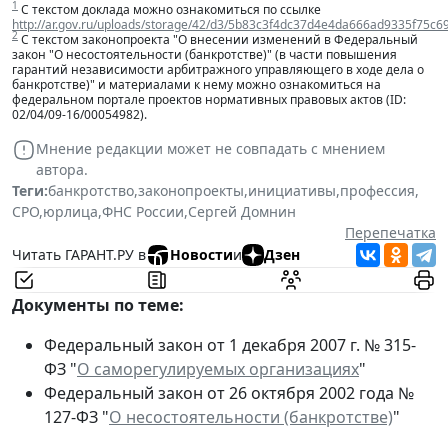
1
С текстом доклада можно ознакомиться по ссылке
http://ar.gov.ru/uploads/storage/42/d3/5b83c3f4dc37d4e4da666ad9335f75c6
2
С текстом законопроекта "О внесении изменений в Федеральный
закон "О несостоятельности (банкротстве)" (в части повышения
гарантий независимости арбитражного управляющего в ходе дела о
банкротстве)" и материалами к нему можно ознакомиться на
федеральном портале проектов нормативных правовых актов (ID:
02/04/09-16/00054982).
Мнение редакции может не совпадать с мнением
автора.
Теги:
банкротство
,
законопроекты
,
инициативы
,
профессия
,
СРО
,
юрлица
,
ФНС России
,
Сергей Домнин
Перепечатка
Читать ГАРАНТ.РУ в
Новости
и
Дзен
Документы по теме:
Федеральный закон от 1 декабря 2007 г. № 315-
ФЗ "
О саморегулируемых организациях
"
Федеральный закон от 26 октября 2002 года №
127-ФЗ "
О несостоятельности (банкротстве)
"