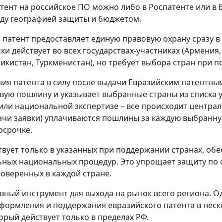
тент на российское ПО можно либо в Роспатенте или в 
ду географией защиты и бюджетом.
 патент предоставляет единую правовую охрану сразу в 
ки действует во всех государствах-участниках (Армения,
жикистан, Туркменистан), но требует выбора стран при 
ния патента в силу после выдачи Евразийским патентны
вую пошлину и указывает выбранные страны из списка 
или национальной экспертизе – все происходит централ
дачи заявки) уплачиваются пошлины за каждую выбранн
осрочке.
твует только в указанных при поддержании странах, об
ных национальных процедур. Это упрощает защиту по 
поверенных в каждой стране.
вный инструмент для выхода на рынок всего региона. О
формления и поддержания евразийского патента в неск
орый действует только в пределах РФ.