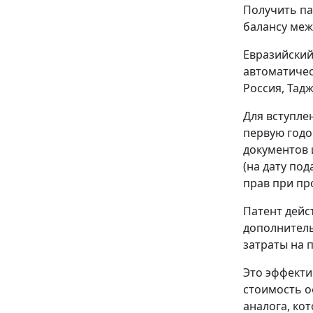
Получить па
балансу меж
Евразийский
автоматичес
Россия, Тад
Для вступле
первую годо
документов 
(на дату по
прав при пр
Патент дейс
дополнитель
затраты на 
Это эффекти
стоимость о
аналога, кот