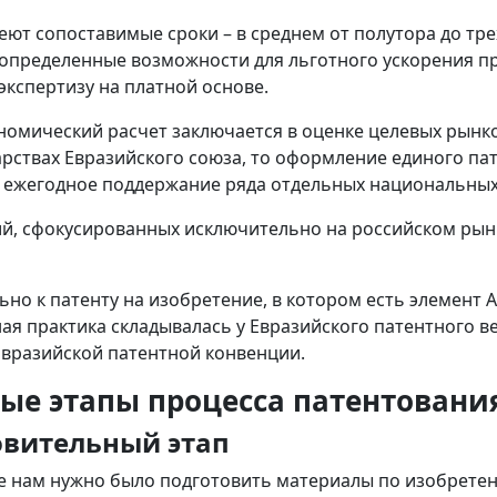
еют сопоставимые сроки – в среднем от полутора до тре
определенные возможности для льготного ускорения пр
экспертизу на платной основе.
номический расчет заключается в оценке целевых рынков
арствах Евразийского союза, то оформление единого па
 ежегодное поддержание ряда отдельных национальных
й, сфокусированных исключительно на российском рынк
но к патенту на изобретение, в котором есть элемент AI
ая практика складывалась у Евразийского патентного в
Евразийской патентной конвенции.
ые этапы процесса патентовани
овительный этап
е нам нужно было подготовить материалы по изобретен