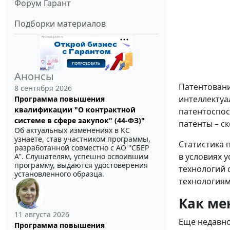
Форум Гарант
Подборки материалов
Анонсы
Патентовани
8 сентября 2026
интеллектуа
Программа повышения
квалификации "О контрактной
патентоспос
системе в сфере закупок" (44-ФЗ)"
патенты – с
Об актуальных изменениях в КС
узнаете, став участником программы,
Статистика 
разработанной совместно с АО ''СБЕР
в условиях 
А". Слушателям, успешно освоившим
программу, выдаются удостоверения
технологий 
установленного образца.
технологиям
Как ме
11 августа 2026
Еще недавно
Программа повышения