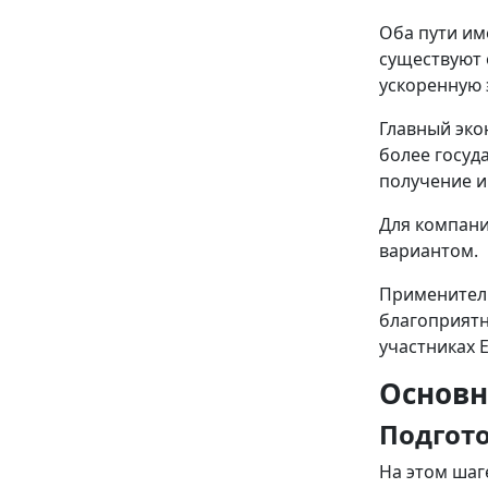
Оба пути им
существуют 
ускоренную 
Главный эко
более госуд
получение и
Для компани
вариантом.
Применитель
благоприятн
участниках 
Основн
Подгот
На этом шаг