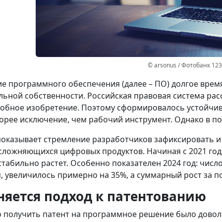
© arsonus / Фотобанк 12
е программного обеспечения (далее – ПО) долгое время
льной собственности. Российская правовая система расс
обное изобретение. Поэтому сформировалось устойчи
корее исключение, чем рабочий инструмент. Однако в п
показывает стремление разработчиков зафиксировать 
усложняющихся цифровых продуктов. Начиная с 2021 го
стабильно растет. Особенно показателен 2024 год: чис
, увеличилось примерно на 35%, а суммарный рост за п
няется подход к патентованию
 получить патент на программное решение было довол