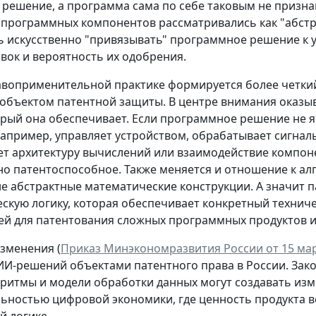
 решение, а программа сама по себе таковым не призна
 программных компонентов рассматривались как "абстр
 искусственно "привязывать" программное решение к у
явок и вероятность их одобрения.
авоприменительной практике формируется более четкий
объектом патентной защиты. В центре внимания оказыва
орый она обеспечивает. Если программное решение не я
например, управляет устройством, обрабатывает сигнал
т архитектуру вычислений или взаимодействие компоне
о патентоспособное. Также меняется и отношение к алг
не абстрактные математические конструкции. А значит п
скую логику, которая обеспечивает конкретный техниче
й для патентования сложных программных продуктов 
зменения (
Приказ Минэкономразвития России от 15 март
И-решений объектами патентного права в России. Закон
ритмы и модели обработки данных могут создавать изм
льностью цифровой экономики, где ценность продукта вс
 логике.