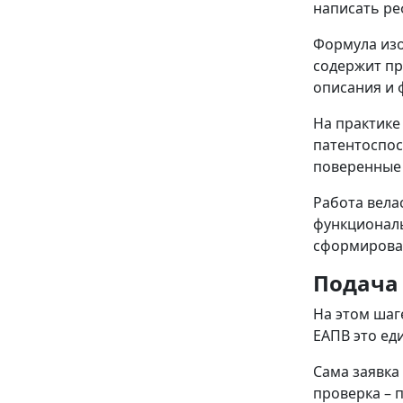
написать ре
Формула изо
содержит пр
описания и
На практике
патентоспос
поверенные 
Работа вела
функциональ
сформироват
Подача
На этом шаг
ЕАПВ это ед
Сама заявка
проверка – 