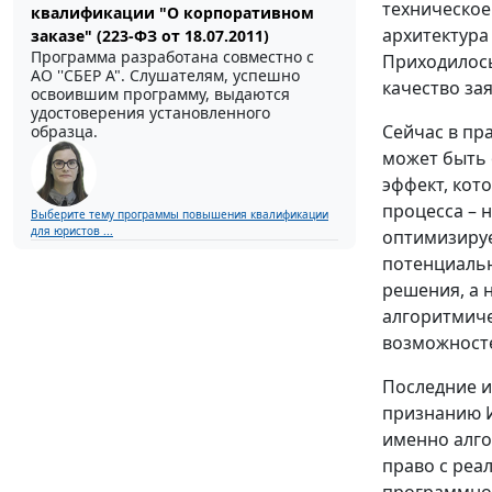
техническое
квалификации "О корпоративном
архитектура
заказе" (223-ФЗ от 18.07.2011)
Программа разработана совместно с
Приходилось
АО ''СБЕР А". Слушателям, успешно
качество за
освоившим программу, выдаются
удостоверения установленного
Сейчас в пр
образца.
может быть 
эффект, кот
процесса – 
Выберите тему программы повышения квалификации
для юристов ...
оптимизируе
потенциальн
решения, а 
алгоритмиче
возможносте
Последние и
признанию И
именно алго
право с реа
программной