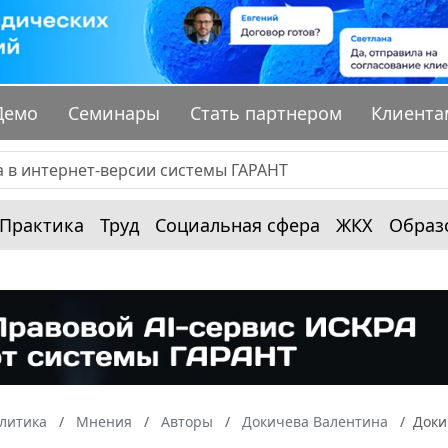
Демо
Семинары
Стать партнером
Клиента
Практика
Труд
Социальная сфера
ЖКХ
Образ
алитика
Мнения
Авторы
Докичева Валентина
Доки