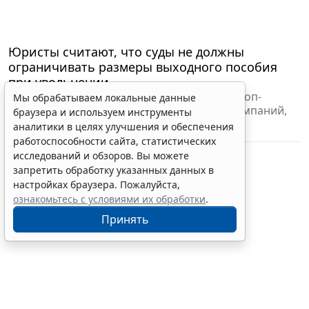
Юристы считают, что суды не должны
ограничивать размеры выходного пособия
при увольнении
Речь идет как о "золотых парашютах" для топ-
Мы обрабатываем локальные данные
менеджеров и генеральных директоров компаний,
браузера и используем инструменты
так и о выплатах для других сотрудников.
аналитики в целях улучшения и обеспечения
19 июня 2017
Новости
работоспособности сайта, статистических
исследований и обзоров. Вы можете
запретить обработку указанных данных в
настройках браузера. Пожалуйста,
ознакомьтесь с условиями их обработки
.
Принять