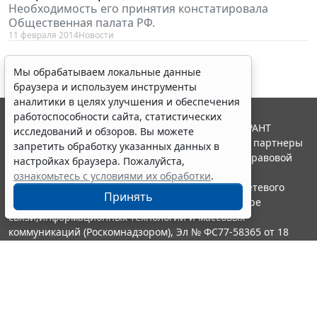
Необходимость его принятия констатировала
Общественная палата РФ.
11 февраля 2014
Новости
Мы обрабатываем локальные данные
браузера и используем инструменты
аналитики в целях улучшения и обеспечения
работоспособности сайта, статистических
© ООО "НПП "ГАРАНТ-СЕРВИС", 2026. Система ГАРАНТ
исследований и обзоров. Вы можете
выпускается с 1990 года. Компания "Гарант" и ее партнеры
запретить обработку указанных данных в
являются участниками Российской ассоциации правовой
настройках браузера. Пожалуйста,
информации ГАРАНТ.
ознакомьтесь с условиями их обработки
.
Портал ГАРАНТ.РУ зарегистрирован в качестве сетевого
Принять
издания Федеральной службой по надзору в сфере
связи,информационных технологий и массовых
коммуникаций (Роскомнадзором), Эл № ФС77-58365 от 18
июня 2014 года.
16+
Контакты
8-800-200-88-88