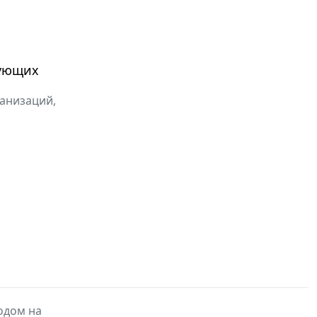
вующих
ганизаций,
одом на