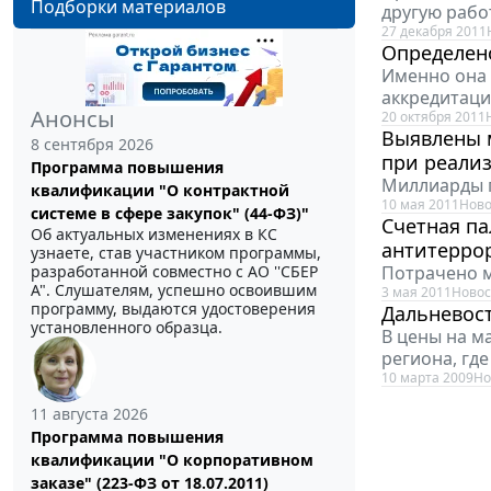
Подборки материалов
другую рабо
27 декабря 2011
Определено
Именно она 
аккредитаци
Анонсы
20 октября 2011
Выявлены 
8 сентября 2026
при реали
Программа повышения
Миллиарды г
квалификации "О контрактной
10 мая 2011
Ново
системе в сфере закупок" (44-ФЗ)"
Счетная па
Об актуальных изменениях в КС
антитерро
узнаете, став участником программы,
Потрачено м
разработанной совместно с АО ''СБЕР
А". Слушателям, успешно освоившим
3 мая 2011
Новос
программу, выдаются удостоверения
Дальневост
установленного образца.
В цены на м
региона, гд
10 марта 2009
Но
11 августа 2026
Программа повышения
квалификации "О корпоративном
заказе" (223-ФЗ от 18.07.2011)