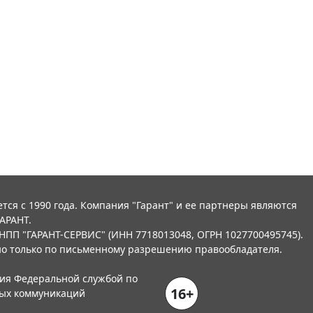
тся с 1990 года. Компания "Гарант" и ее партнеры являются
АРАНТ.
НПП "ГАРАНТ-СЕРВИС" (ИНН 7718013048, ОГРН 1027700495745).
о только по письменному разрешению правообладателя.
ния Федеральной службой по
16+
вых коммуникаций