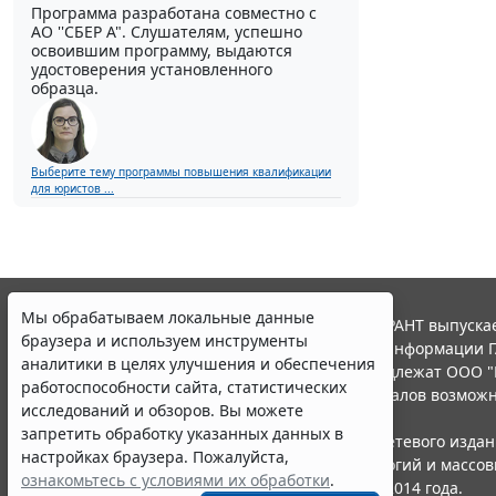
Программа разработана совместно с
АО ''СБЕР А". Слушателям, успешно
освоившим программу, выдаются
удостоверения установленного
образца.
Выберите тему программы повышения квалификации
для юристов ...
Мы обрабатываем локальные данные
© ООО "НПП "ГАРАНТ-СЕРВИС", 2026. Система ГАРАНТ выпускае
браузера и используем инструменты
участниками Российской ассоциации правовой информации Г
аналитики в целях улучшения и обеспечения
Все права на материалы сайта ГАРАНТ.РУ принадлежат ООО "
работоспособности сайта, статистических
Полное или частичное воспроизведение материалов возможн
исследований и обзоров. Вы можете
Правила использования портала.
запретить обработку указанных данных в
Портал ГАРАНТ.РУ зарегистрирован в качестве сетевого изда
настройках браузера. Пожалуйста,
надзору в сфере связи,информационных технологий и массо
ознакомьтесь с условиями их обработки
.
(Роскомнадзором), Эл № ФС77-58365 от 18 июня 2014 года.