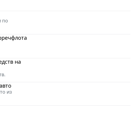
и по
рречфлота
едств на
тв.
авто
то из