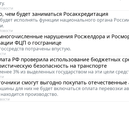
ту.
Новости
, чем будет заниматься Росаккредитация
будет исполнять функции национального органа Росси
и.
Новости
многочисленные нарушения Росжелдора и Росмо
зации ФЦП о госгранице
оссредств потрачены впустую.
сти
лата РФ проверила использование бюджетных ср
ристическую безопасность на транспорте
енее 3% из выделенных государством на эти цели средс
ти
очники смогут выгодно покупать отечественные 
ашины для них не будет включаться оплата перевозки ав
е находится производство.
вости