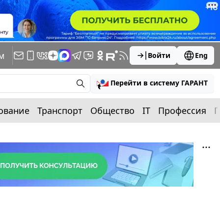
м
Войти
Eng
Перейти в систему ГАРАНТ
ование
Транспорт
Общество
IT
Профессия
П