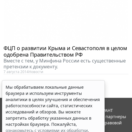
ФЦП о развитии Крыма и Севастополя в целом
одобрена Правительством РФ
Вместе с тем, у Минфина России есть существенные
претензии к документу.
7 августа 2014
Новости
Мы обрабатываем локальные данные
браузера и используем инструменты
аналитики в целях улучшения и обеспечения
работоспособности сайта, статистических
© ООО "НПП "ГАРАНТ-СЕРВИС", 2026. Система ГАРАНТ
исследований и обзоров. Вы можете
выпускается с 1990 года. Компания "Гарант" и ее партнеры
запретить обработку указанных данных в
являются участниками Российской ассоциации правовой
настройках браузера. Пожалуйста,
информации ГАРАНТ.
ознакомьтесь с условиями их обработки
.