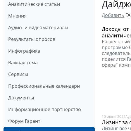
Дайдже
Аналитические статьи
Добавить
ГА
Мнения
Аудио- и видеоматериалы
Доходы от 
аналитиче
Результаты опросов
Раздельный 
программе О
Инфографика
следователь
поделится Г
Важная тема
сфера" комп
Сервисы
Профессиональные календари
Документы
Информационное партнерство
10 июня 2025
Ау
Форум Гарант
Лизинг за 
Лизинг все 