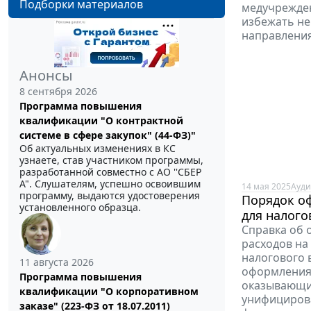
Подборки материалов
медучрежден
избежать не
направления
Анонсы
8 сентября 2026
Программа повышения
квалификации "О контрактной
системе в сфере закупок" (44-ФЗ)"
Об актуальных изменениях в КС
узнаете, став участником программы,
разработанной совместно с АО ''СБЕР
А". Слушателям, успешно освоившим
14 мая 2025
Ауди
программу, выдаются удостоверения
Порядок оф
установленного образца.
для налого
Справка об 
расходов на
налогового 
11 августа 2026
оформления 
Программа повышения
оказывающие
квалификации "О корпоративном
унифицирова
заказе" (223-ФЗ от 18.07.2011)