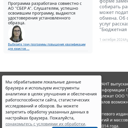
форме замен
Программа разработана совместно с
собирать ра
АО ''СБЕР А". Слушателям, успешно
может подат
освоившим программу, выдаются
обмена. Об 
удостоверения установленного
образца.
услуг расск
"Бюджетная 
1 октября 2024
А
Выберите тему программы повышения квалификации
для юристов ...
Мы обрабатываем локальные данные
© ООО "НПП "ГАРАНТ-СЕРВИС", 2026. Система ГАРАНТ выпускае
браузера и используем инструменты
участниками Российской ассоциации правовой информации Г
аналитики в целях улучшения и обеспечения
Все права на материалы сайта ГАРАНТ.РУ принадлежат ООО "
работоспособности сайта, статистических
Полное или частичное воспроизведение материалов возможн
исследований и обзоров. Вы можете
Правила использования портала.
запретить обработку указанных данных в
Портал ГАРАНТ.РУ зарегистрирован в качестве сетевого изда
настройках браузера. Пожалуйста,
надзору в сфере связи,информационных технологий и массо
ознакомьтесь с условиями их обработки
.
(Роскомнадзором), Эл № ФС77-58365 от 18 июня 2014 года.