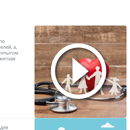
по
лей, а,
м опытом
джетная
 для