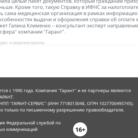
ила целый пакет документов, который гражданам прих
ньше. Кроме того, такую Справку в ИФНС за налогопла
ь сама медицинская организация в рамках информаци
особенностях выдачи и оформления справки об оплате
ажет Галина Клименко – консультант-эксперт направлени
сфера" компании "Гарант".
удио- и видеоматериалы
тся с 1990 года. Компания "Гарант" и ее партнеры являются
АРАНТ.
НПП "ГАРАНТ-СЕРВИС" (ИНН 7718013048, ОГРН 1027700495745).
о только по письменному разрешению правообладателя.
ния Федеральной службой по
16+
вых коммуникаций