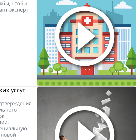
жбы, чтобы
ант-эксперт
ких услуг
одтверждения
ального
ок
ции,
пециальную
 новой