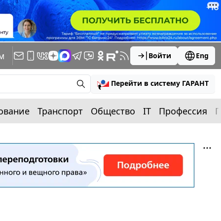
м
Войти
Eng
Перейти в систему ГАРАНТ
ование
Транспорт
Общество
IT
Профессия
П