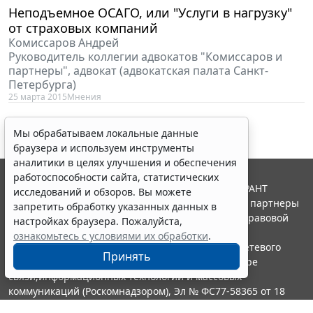
Неподъемное ОСАГО, или "Услуги в нагрузку"
от страховых компаний
Комиссаров Андрей
Руководитель коллегии адвокатов "Комиссаров и
партнеры", адвокат (адвокатская палата Санкт-
Петербурга)
25 марта 2015
Мнения
Мы обрабатываем локальные данные
браузера и используем инструменты
аналитики в целях улучшения и обеспечения
работоспособности сайта, статистических
© ООО "НПП "ГАРАНТ-СЕРВИС", 2026. Система ГАРАНТ
исследований и обзоров. Вы можете
выпускается с 1990 года. Компания "Гарант" и ее партнеры
запретить обработку указанных данных в
являются участниками Российской ассоциации правовой
настройках браузера. Пожалуйста,
информации ГАРАНТ.
ознакомьтесь с условиями их обработки
.
Портал ГАРАНТ.РУ зарегистрирован в качестве сетевого
Принять
издания Федеральной службой по надзору в сфере
связи,информационных технологий и массовых
коммуникаций (Роскомнадзором), Эл № ФС77-58365 от 18
июня 2014 года.