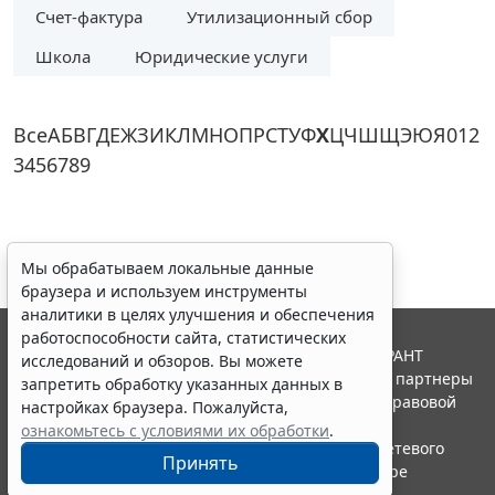
Счет-фактура
Утилизационный сбор
Школа
Юридические услуги
Все
А
Б
В
Г
Д
Е
Ж
З
И
К
Л
М
Н
О
П
Р
С
Т
У
Ф
Х
Ц
Ч
Ш
Щ
Э
Ю
Я
0
1
2
3
4
5
6
7
8
9
Мы обрабатываем локальные данные
браузера и используем инструменты
аналитики в целях улучшения и обеспечения
работоспособности сайта, статистических
© ООО "НПП "ГАРАНТ-СЕРВИС", 2026. Система ГАРАНТ
исследований и обзоров. Вы можете
выпускается с 1990 года. Компания "Гарант" и ее партнеры
запретить обработку указанных данных в
являются участниками Российской ассоциации правовой
настройках браузера. Пожалуйста,
информации ГАРАНТ.
ознакомьтесь с условиями их обработки
.
Портал ГАРАНТ.РУ зарегистрирован в качестве сетевого
Принять
издания Федеральной службой по надзору в сфере
связи,информационных технологий и массовых