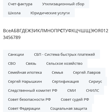
Счет-фактура
Утилизационный сбор
Школа
Юридические услуги
Все
А
Б
В
Г
Д
Е
Ж
З
И
К
Л
М
Н
О
П
Р
С
Т
У
Ф
Х
Ц
Ч
Ш
Щ
Э
Ю
Я
0
1
2
3
4
5
6
7
8
9
Санкции
СБП - Система быстрых платежей
СВО
Связь
Сельское хозяйство
Семейная ипотека
Семья
Сергей Лавров
Сергей Нарышкин
Сертификация
Сириус
Следственный комитет РФ
СМИ
СНИЛС
Совет безопасности РФ
Совет судей РФ
Совет Федерации
Социальная защита