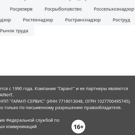
Росрезерв
Росрыболовство
Россельхознадзор
адзор
Ростехнадзор
Ространснадзор
Роструд
Рынок труда
тся с 1990 года. Компания "Гарант" и ее партнеры являются
АРАНТ.
НПП "ГАРАНТ-СЕРВИС" (ИНН 7718013048, ОГРН 1027700495745).
о только по письменному разрешению правообладателя.
ния Федеральной службой по
16+
вых коммуникаций