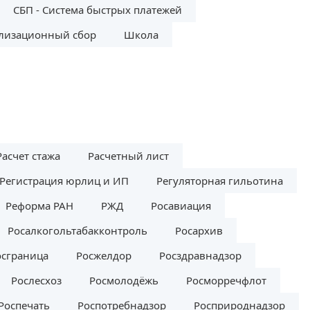
СБП - Система быстрых платежей
лизационный сбор
Школа
Расчет стажа
Расчетный лист
Регистрация юрлиц и ИП
Регуляторная гильотина
Реформа РАН
РЖД
Росавиация
Росалкогольтабакконтроль
Росархив
осграница
Росжелдор
Росздравнадзор
Рослесхоз
Росмолодёжь
Росморречфлот
Роспечать
Роспотребнадзор
Росприроднадзор