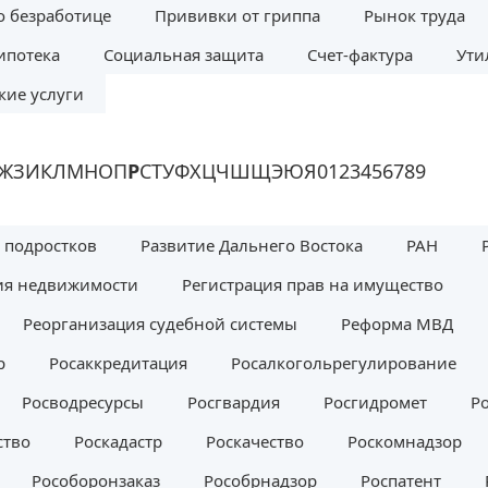
о безработице
Прививки от гриппа
Рынок труда
ипотека
Социальная защита
Счет-фактура
Ути
ие услуги
Ж
З
И
К
Л
М
Н
О
П
Р
С
Т
У
Ф
Х
Ц
Ч
Ш
Щ
Э
Ю
Я
0
1
2
3
4
5
6
7
8
9
я подростков
Развитие Дальнего Востока
РАН
ия недвижимости
Регистрация прав на имущество
Реорганизация судебной системы
Реформа МВД
р
Росаккредитация
Росалкогольрегулирование
Росводресурсы
Росгвардия
Росгидромет
Р
ство
Роскадастр
Роскачество
Роскомнадзор
Рособоронзаказ
Рособрнадзор
Роспатент