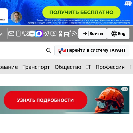
м
Войти
Eng
Перейти в систему ГАРАНТ
ование
Транспорт
Общество
IT
Профессия
П