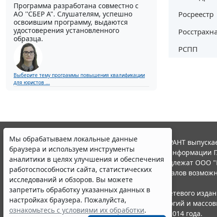
Программа разработана совместно с
Росреестр
АО ''СБЕР А". Слушателям, успешно
освоившим программу, выдаются
удостоверения установленного
Росстрахн
образца.
РСПП
Выберите тему программы повышения квалификации
для юристов ...
Мы обрабатываем локальные данные
© ООО "НПП "ГАРАНТ-СЕРВИС", 2026. Система ГАРАНТ выпускае
браузера и используем инструменты
участниками Российской ассоциации правовой информации Г
аналитики в целях улучшения и обеспечения
Все права на материалы сайта ГАРАНТ.РУ принадлежат ООО "
работоспособности сайта, статистических
Полное или частичное воспроизведение материалов возможн
исследований и обзоров. Вы можете
Правила использования портала.
запретить обработку указанных данных в
Портал ГАРАНТ.РУ зарегистрирован в качестве сетевого изда
настройках браузера. Пожалуйста,
надзору в сфере связи,информационных технологий и массо
ознакомьтесь с условиями их обработки
.
(Роскомнадзором), Эл № ФС77-58365 от 18 июня 2014 года.