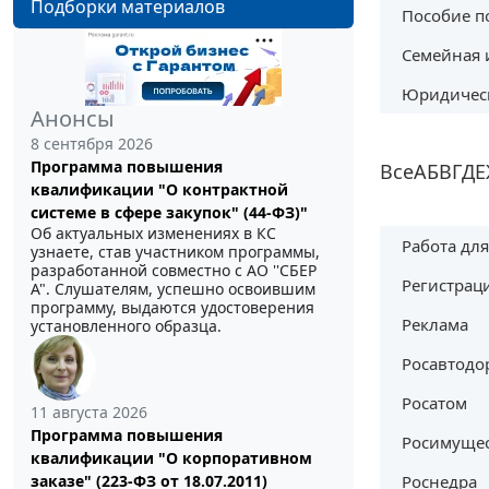
Подборки материалов
Пособие п
Семейная 
Юридическ
Анонсы
8 сентября 2026
Программа повышения
Все
А
Б
В
Г
Д
Е
квалификации "О контрактной
системе в сфере закупок" (44-ФЗ)"
Об актуальных изменениях в КС
Работа дл
узнаете, став участником программы,
разработанной совместно с АО ''СБЕР
Регистрац
А". Слушателям, успешно освоившим
программу, выдаются удостоверения
Реклама
установленного образца.
Росавтодо
Росатом
11 августа 2026
Программа повышения
Росимуще
квалификации "О корпоративном
Роснедра
заказе" (223-ФЗ от 18.07.2011)