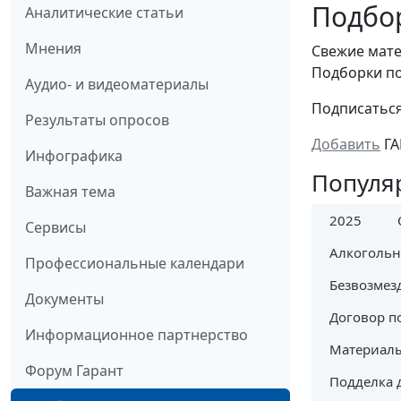
Подбор
Аналитические статьи
Мнения
Cвежие мате
Подборки по
Аудио- и видеоматериалы
Подписатьс
Результаты опросов
Добавить
ГА
Инфографика
Популя
Важная тема
2025
Сервисы
Алкогольн
Профессиональные календари
Безвозмез
Документы
Договор п
Информационное партнерство
Материалы
Форум Гарант
Подделка 