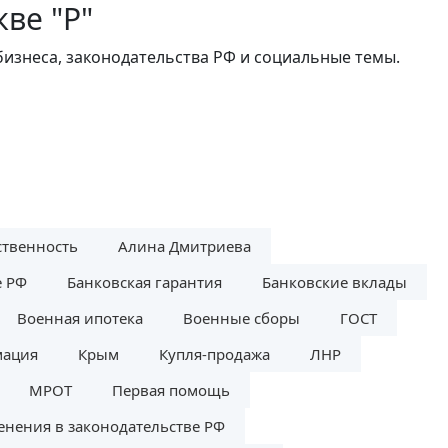
ве "Р"
бизнеса, законодательства РФ и социальные темы.
ственность
Алина Дмитриева
е РФ
Банковская гарантия
Банковские вклады
Военная ипотека
Военные сборы
ГОСТ
мация
Крым
Купля-продажа
ЛНР
МРОТ
Первая помощь
енения в законодательстве РФ