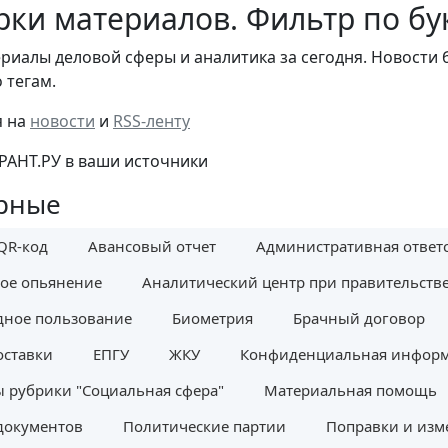
ки материалов. Фильтр по бук
риалы деловой сферы и аналитика за сегодня. Новости 
 тегам.
я на
новости
и
RSS-ленту
РАНТ.РУ в ваши источники
рные
QR-код
Авансовый отчет
Административная ответ
ое опьянение
Аналитический центр при правительств
дное пользование
Биометрия
Брачный договор
оставки
ЕПГУ
ЖКУ
Конфиденциальная инфор
 рубрики "Социальная сфера"
Материальная помощь
документов
Политические партии
Поправки и изм