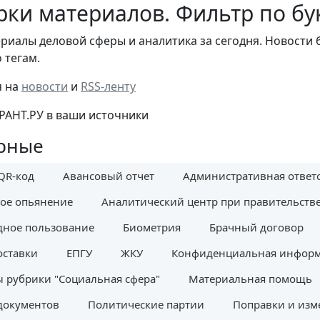
ки материалов. Фильтр по бу
риалы деловой сферы и аналитика за сегодня. Новости 
 тегам.
я на
новости
и
RSS-ленту
РАНТ.РУ в ваши источники
рные
QR-код
Авансовый отчет
Административная ответ
ое опьянение
Аналитический центр при правительств
дное пользование
Биометрия
Брачный договор
оставки
ЕПГУ
ЖКУ
Конфиденциальная инфор
 рубрики "Социальная сфера"
Материальная помощь
документов
Политические партии
Поправки и изм