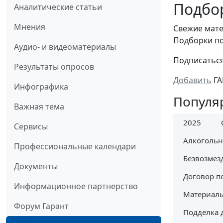
Подбор
Аналитические статьи
Мнения
Cвежие мате
Подборки по
Аудио- и видеоматериалы
Подписатьс
Результаты опросов
Добавить
ГА
Инфографика
Популя
Важная тема
2025
Сервисы
Алкогольн
Профессиональные календари
Безвозмез
Документы
Договор п
Информационное партнерство
Материалы
Форум Гарант
Подделка 