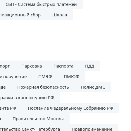
СБП - Система быстрых платежей
лизационный сбор
Школа
порт
Парковка
Паспорта
ПДД
е поручение
ПМЭФ
ПМЮФ
зде
Пожарная безопасность
Полис ДМС
равки в конституцию РФ
ента РФ
Послание Федеральному Собранию РФ
а
Правительство Москвы
тельство Санкт-Петербурга
Правоприменение