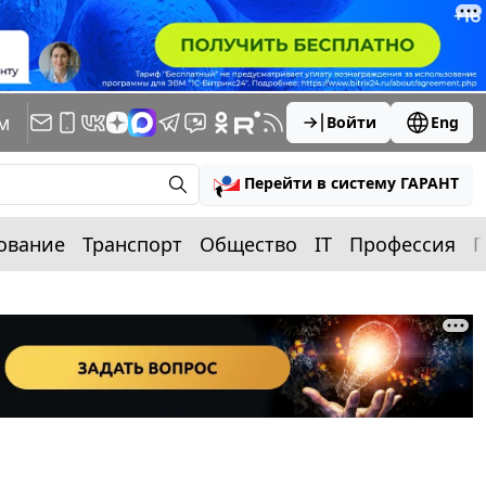
м
Войти
Eng
Перейти в систему ГАРАНТ
ование
Транспорт
Общество
IT
Профессия
П