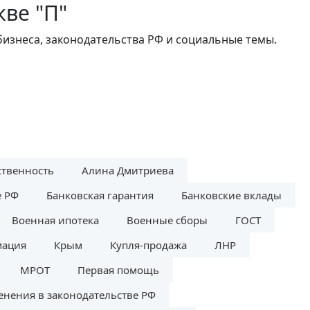
кве "П"
бизнеса, законодательства РФ и социальные темы.
ственность
Алина Дмитриева
е РФ
Банковская гарантия
Банковские вклады
Военная ипотека
Военные сборы
ГОСТ
мация
Крым
Купля-продажа
ЛНР
МРОТ
Первая помощь
енения в законодательстве РФ