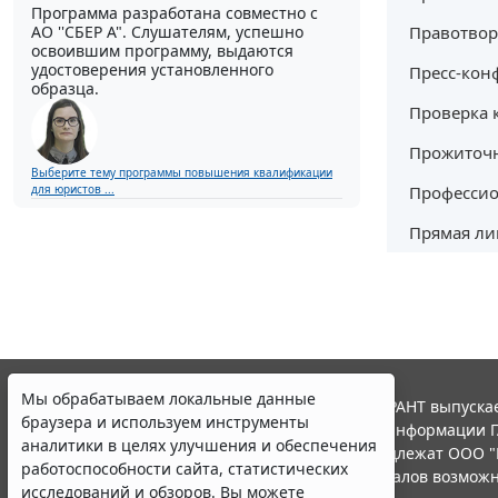
Программа разработана совместно с
Правотвор
АО ''СБЕР А". Слушателям, успешно
освоившим программу, выдаются
удостоверения установленного
Пресс-кон
образца.
Проверка 
Прожиточ
Выберите тему программы повышения квалификации
Профессио
для юристов ...
Прямая ли
Мы обрабатываем локальные данные
© ООО "НПП "ГАРАНТ-СЕРВИС", 2026. Система ГАРАНТ выпускае
браузера и используем инструменты
участниками Российской ассоциации правовой информации Г
аналитики в целях улучшения и обеспечения
Все права на материалы сайта ГАРАНТ.РУ принадлежат ООО "
работоспособности сайта, статистических
Полное или частичное воспроизведение материалов возможн
исследований и обзоров. Вы можете