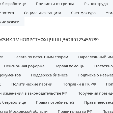
о безработице
Прививки от гриппа
Рынок труда
ипотека
Социальная защита
Счет-фактура
Ути
ие услуги
Ж
З
И
К
Л
М
Н
О
П
Р
С
Т
У
Ф
Х
Ц
Ч
Ш
Щ
Э
Ю
Я
0
1
2
3
4
5
6
7
8
9
ов
Палата по патентным спорам
Параллельный им
Пенсионная реформа
Первая помощь
Платежно
документов
Поддержка бизнеса
Подписка о невые
С
Политические партии
Поправки в ГК РФ
Поп
и изменения в законодательстве РФ
Поручения презид
о безработице
Права потребителей
Права человек
ство Московской области
Правительство РФ
Прави