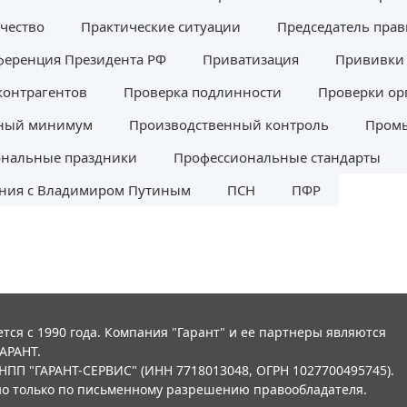
чество
Практические ситуации
Председатель прав
ференция Президента РФ
Приватизация
Прививки 
контрагентов
Проверка подлинности
Проверки ор
ный минимум
Производственный контроль
Промы
нальные праздники
Профессиональные стандарты
ния с Владимиром Путиным
ПСН
ПФР
тся с 1990 года. Компания "Гарант" и ее партнеры являются
АРАНТ.
НПП "ГАРАНТ-СЕРВИС" (ИНН 7718013048, ОГРН 1027700495745).
о только по письменному разрешению правообладателя.