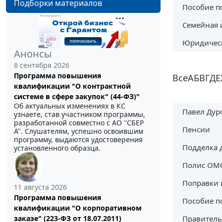
Подборки материалов
Пособие п
Семейная 
Юридическ
Анонсы
8 сентября 2026
Программа повышения
Все
А
Б
В
Г
Д
Е
квалификации "О контрактной
системе в сфере закупок" (44-ФЗ)"
Об актуальных изменениях в КС
Павел Дур
узнаете, став участником программы,
разработанной совместно с АО ''СБЕР
Пенсии
А". Слушателям, успешно освоившим
программу, выдаются удостоверения
Подделка 
установленного образца.
Полис ОМ
Поправки 
11 августа 2026
Программа повышения
Пособие п
квалификации "О корпоративном
Правитель
заказе" (223-ФЗ от 18.07.2011)