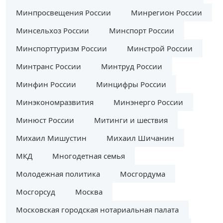
Минпросвещения России
Минрегион России
Минсельхоз России
Минспорт России
Минспорттуризм России
Минстрой России
Минтранс России
Минтруд России
Минфин России
Минцифры России
Минэкономразвития
Минэнерго России
Минюст России
Митинги и шествия
Михаил Мишустин
Михаил Шичанин
МКД
Многодетная семья
Молодежная политика
Мосгордума
Мосгорсуд
Москва
Московская городская нотариальная палата