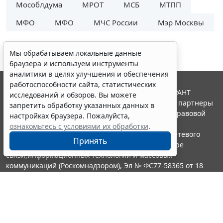
Мособлдума
МРОТ
МСБ
МТПП
МФО
МФО
МЧС России
Мэр Москвы
Мы обрабатываем локальные данные
браузера и используем инструменты
аналитики в целях улучшения и обеспечения
работоспособности сайта, статистических
© ООО "НПП "ГАРАНТ-СЕРВИС", 2026. Система ГАРАНТ
исследований и обзоров. Вы можете
выпускается с 1990 года. Компания "Гарант" и ее партнеры
запретить обработку указанных данных в
являются участниками Российской ассоциации правовой
настройках браузера. Пожалуйста,
информации ГАРАНТ.
ознакомьтесь с условиями их обработки
.
Портал ГАРАНТ.РУ зарегистрирован в качестве сетевого
Принять
издания Федеральной службой по надзору в сфере
связи,информационных технологий и массовых
коммуникаций (Роскомнадзором), Эл № ФС77-58365 от 18
июня 2014 года.
16+
Контакты
8-800-200-88-88