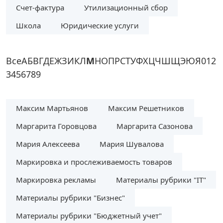
Счет-фактура
Утилизационный сбор
Школа
Юридические услуги
Все
А
Б
В
Г
Д
Е
Ж
З
И
К
Л
М
Н
О
П
Р
С
Т
У
Ф
Х
Ц
Ч
Ш
Щ
Э
Ю
Я
0
1
2
3
4
5
6
7
8
9
Максим Мартьянов
Максим Решетников
Маргарита Горовцова
Маргарита Сазонова
Мария Алексеева
Мария Шувалова
Маркировка и прослеживаемость товаров
Маркировка рекламы
Материалы рубрики "IT"
Материалы рубрики "Бизнес"
Материалы рубрики "Бюджетный учет"