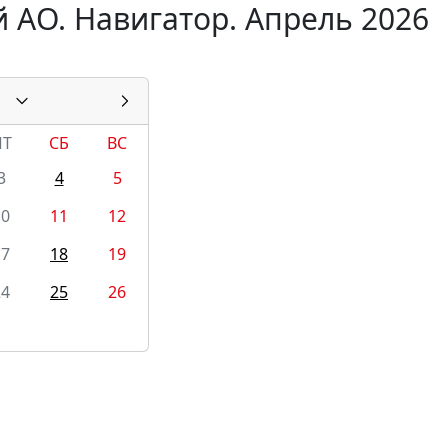
 АО. Навигатор. Апрель 2026
ПТ
СБ
ВС
3
4
5
10
11
12
17
18
19
24
25
26