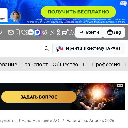
м
Войти
Eng
Перейти в систему ГАРАНТ
ование
Транспорт
Общество
IT
Профессия
П
окументы. Ямало-Ненецкий АО
Навигатор. Апрель 2026