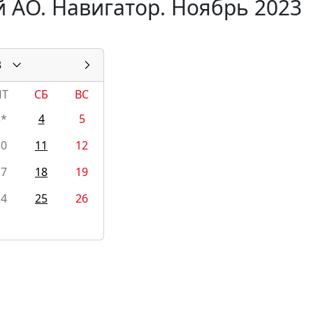
 АО. Навигатор. Ноябрь 2023
3
ПТ
СБ
ВС
3*
4
5
10
11
12
17
18
19
24
25
26