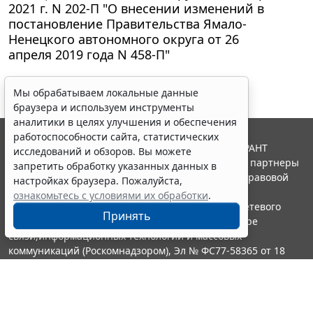
2021 г. N 202-П "О внесении изменений в
постановление Правительства Ямало-
Ненецкого автономного округа от 26
апреля 2019 года N 458-П"
Мы обрабатываем локальные данные
браузера и используем инструменты
аналитики в целях улучшения и обеспечения
работоспособности сайта, статистических
© ООО "НПП "ГАРАНТ-СЕРВИС", 2026. Система ГАРАНТ
исследований и обзоров. Вы можете
выпускается с 1990 года. Компания "Гарант" и ее партнеры
запретить обработку указанных данных в
являются участниками Российской ассоциации правовой
настройках браузера. Пожалуйста,
информации ГАРАНТ.
ознакомьтесь с условиями их обработки
.
Портал ГАРАНТ.РУ зарегистрирован в качестве сетевого
Принять
издания Федеральной службой по надзору в сфере
связи,информационных технологий и массовых
коммуникаций (Роскомнадзором), Эл № ФС77-58365 от 18
июня 2014 года.
16+