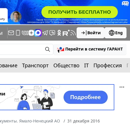
м
Войти
Eng
Перейти в систему ГАРАНТ
ование
Транспорт
Общество
IT
Профессия
П
окументы. Ямало-Ненецкий АО
31 декабря 2016