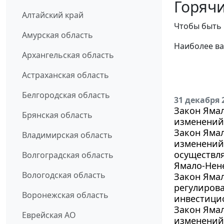
Горячи
Алтайский край
Чтобы быть 
Амурская область
Наиболее ва
Архангельская область
Астраханская область
Белгородская область
31 декабря 
Закон Ямал
Брянская область
изменений 
Закон Ямал
Владимирская область
изменений 
осуществл
Волгоградская область
Ямало-Нене
Вологодская область
Закон Ямал
регулиров
Воронежская область
инвестици
Закон Ямал
Еврейская АО
изменений 