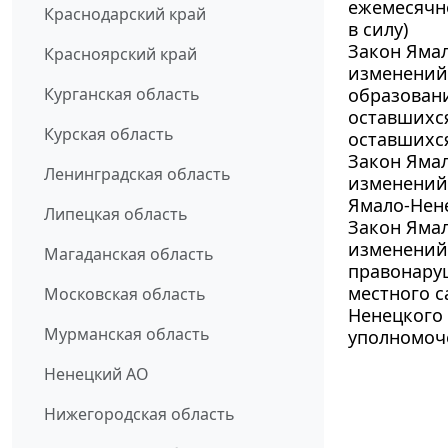
ежемесячн
Краснодарский край
в силу)
Закон Ямал
Красноярский край
изменений 
Курганская область
образовани
оставшихся
Курская область
оставшихся
Закон Ямал
Ленинградская область
изменений 
Ямало-Нен
Липецкая область
Закон Ямал
изменений
Магаданская область
правонаруш
местного 
Московская область
Ненецкого 
Мурманская область
уполномоч
Ненецкий АО
Нижегородская область