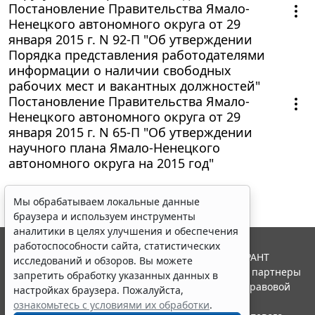
Постановление Правительства Ямало-
Ненецкого автономного округа от 29
января 2015 г. N 92-П "Об утверждении
Порядка представления работодателями
информации о наличии свободных
рабочих мест и вакантных должностей"
Постановление Правительства Ямало-
Ненецкого автономного округа от 29
января 2015 г. N 65-П "Об утверждении
научного плана Ямало-Ненецкого
автономного округа на 2015 год"
Мы обрабатываем локальные данные
браузера и используем инструменты
аналитики в целях улучшения и обеспечения
работоспособности сайта, статистических
© ООО "НПП "ГАРАНТ-СЕРВИС", 2026. Система ГАРАНТ
исследований и обзоров. Вы можете
выпускается с 1990 года. Компания "Гарант" и ее партнеры
запретить обработку указанных данных в
являются участниками Российской ассоциации правовой
настройках браузера. Пожалуйста,
информации ГАРАНТ.
ознакомьтесь с условиями их обработки
.