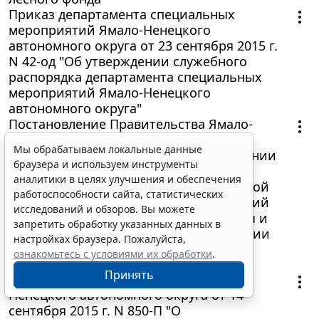
Приказ департамента специальных
мероприятий Ямало-Ненецкого
автономного округа от 23 сентября 2015 г.
N 42-од "Об утверждении служебного
распорядка департамента специальных
мероприятий Ямало-Ненецкого
автономного округа"
Постановление Правительства Ямало-
Ненецкого автономного округа от 18
Мы обрабатываем локальные данные
сентября 2015 г. N 879-П "Об утверждении
браузера и используем инструменты
Порядка определения объёма и
аналитики в целях улучшения и обеспечения
предоставления субсидии региональной
работоспособности сайта, статистических
общественной организации "Тюменский
исследований и обзоров. Вы можете
Региональный Совет ветеранов войны и
запретить обработку указанных данных в
труда предприятий Главтюменьгеологии
настройках браузера. Пожалуйста,
имени Ю.Г. Эрвье"
ознакомьтесь с условиями их обработки
.
26 сентября 2015
Принять
Постановление Правительства Ямало-
Ненецкого автономного округа от 14
сентября 2015 г. N 850-П "О