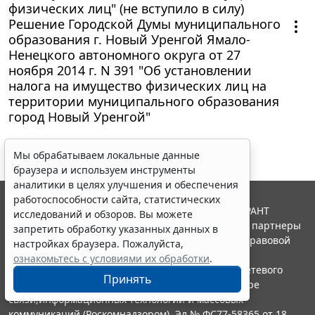
физических лиц" (не вступило в силу)
Решение Городской Думы муниципального
образования г. Новый Уренгой Ямало-
Ненецкого автономного округа от 27
ноября 2014 г. N 391 "Об установлении
налога на имущество физических лиц на
территории муниципального образования
город Новый Уренгой"
Мы обрабатываем локальные данные
браузера и используем инструменты
аналитики в целях улучшения и обеспечения
работоспособности сайта, статистических
© ООО "НПП "ГАРАНТ-СЕРВИС", 2026. Система ГАРАНТ
исследований и обзоров. Вы можете
выпускается с 1990 года. Компания "Гарант" и ее партнеры
запретить обработку указанных данных в
являются участниками Российской ассоциации правовой
настройках браузера. Пожалуйста,
информации ГАРАНТ.
ознакомьтесь с условиями их обработки
.
Портал ГАРАНТ.РУ зарегистрирован в качестве сетевого
Принять
издания Федеральной службой по надзору в сфере
связи,информационных технологий и массовых
коммуникаций (Роскомнадзором), Эл № ФС77-58365 от 18