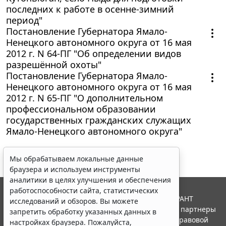
последних к работе в осенне-зимний
период"
Постановление Губернатора Ямало-
Ненецкого автономного округа от 16 мая
2012 г. N 64-ПГ "Об определении видов
разрешённой охоты"
Постановление Губернатора Ямало-
Ненецкого автономного округа от 16 мая
2012 г. N 65-ПГ "О дополнительном
профессиональном образовании
государственных гражданских служащих
Ямало-Ненецкого автономного округа"
Мы обрабатываем локальные данные
браузера и используем инструменты
аналитики в целях улучшения и обеспечения
работоспособности сайта, статистических
© ООО "НПП "ГАРАНТ-СЕРВИС", 2026. Система ГАРАНТ
исследований и обзоров. Вы можете
выпускается с 1990 года. Компания "Гарант" и ее партнеры
запретить обработку указанных данных в
являются участниками Российской ассоциации правовой
настройках браузера. Пожалуйста,