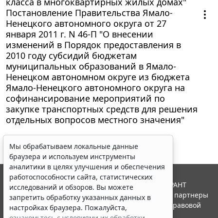
класса в многоквартирных жилых домах"
Постановление Правительства Ямало-
Ненецкого автономного округа от 27
января 2011 г. N 46-П "О внесении
изменений в Порядок предоставления в
2010 году субсидий бюджетам
муниципальных образований в Ямало-
Ненецком автономном округе из бюджета
Ямало-Ненецкого автономного округа на
софинансирование мероприятий по
закупке транспортных средств для решения
отдельных вопросов местного значения"
Мы обрабатываем локальные данные
браузера и используем инструменты
аналитики в целях улучшения и обеспечения
работоспособности сайта, статистических
© ООО "НПП "ГАРАНТ-СЕРВИС", 2026. Система ГАРАНТ
исследований и обзоров. Вы можете
выпускается с 1990 года. Компания "Гарант" и ее партнеры
запретить обработку указанных данных в
являются участниками Российской ассоциации правовой
настройках браузера. Пожалуйста,
информации ГАРАНТ.
ознакомьтесь с условиями их обработки
.