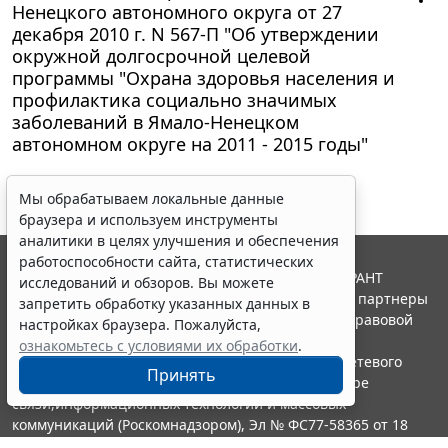
Ненецкого автономного округа от 27
декабря 2010 г. N 567-П "Об утверждении
окружной долгосрочной целевой
программы "Охрана здоровья населения и
профилактика социально значимых
заболеваний в Ямало-Ненецком
автономном округе на 2011 - 2015 годы"
Мы обрабатываем локальные данные
браузера и используем инструменты
аналитики в целях улучшения и обеспечения
работоспособности сайта, статистических
© ООО "НПП "ГАРАНТ-СЕРВИС", 2026. Система ГАРАНТ
исследований и обзоров. Вы можете
выпускается с 1990 года. Компания "Гарант" и ее партнеры
запретить обработку указанных данных в
являются участниками Российской ассоциации правовой
настройках браузера. Пожалуйста,
информации ГАРАНТ.
ознакомьтесь с условиями их обработки
.
Портал ГАРАНТ.РУ зарегистрирован в качестве сетевого
Принять
издания Федеральной службой по надзору в сфере
связи,информационных технологий и массовых
коммуникаций (Роскомнадзором), Эл № ФС77-58365 от 18
июня 2014 года.