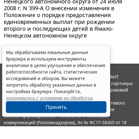
Ненецкого автономного округа от 24 июля
2008 г. N 399-А О внесении изменения в
Положение о порядке предоставления
единовременных выплат при рождении
второго и последующих детей в Ямало-
Ненецком автономном округе
Мы обрабатываем локальные данные
браузера и используем инструменты
аналитики в целях улучшения и обеспечения
работоспособности сайта, статистических
© ООО "НПП "ГАРАНТ-СЕРВИС", 2026. Система ГАРАНТ
исследований и обзоров. Вы можете
выпускается с 1990 года. Компания "Гарант" и ее партнеры
запретить обработку указанных данных в
являются участниками Российской ассоциации правовой
настройках браузера. Пожалуйста,
информации ГАРАНТ.
ознакомьтесь с условиями их обработки
.
Портал ГАРАНТ.РУ зарегистрирован в качестве сетевого
Принять
издания Федеральной службой по надзору в сфере
связи,информационных технологий и массовых
коммуникаций (Роскомнадзором), Эл № ФС77-58365 от 18
июня 2014 года.