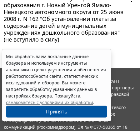
образования г. Новый Уренгой Ямало-
Ненецкого автономного округа от 25 июня
2008 г. N 162 "Об установлении платы за
содержание детей в муниципальных
учреждениях дошкольного образования"
(не вступило в силу)
Мы обрабатываем локальные данные
браузера и используем инструменты
аналитики в целях улучшения и обеспечения
работоспособности сайта, статистических
© ООО "НПП "ГАРАНТ-СЕРВИС", 2026. Система ГАРАНТ
исследований и обзоров. Вы можете
выпускается с 1990 года. Компания "Гарант" и ее партнеры
запретить обработку указанных данных в
являются участниками Российской ассоциации правовой
настройках браузера. Пожалуйста,
информации ГАРАНТ.
ознакомьтесь с условиями их обработки
.
Портал ГАРАНТ.РУ зарегистрирован в качестве сетевого
Принять
издания Федеральной службой по надзору в сфере
связи,информационных технологий и массовых
коммуникаций (Роскомнадзором), Эл № ФС77-58365 от 18
июня 2014 года.