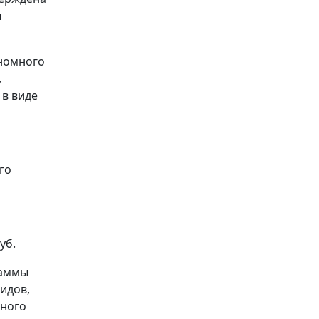
ы
номного
,
в виде
го
уб.
раммы
идов,
ьного