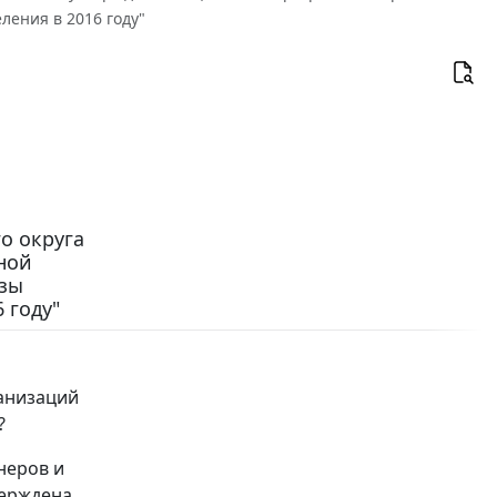
ения в 2016 году"
о округа
ьной
зы
 году"
ганизаций
?
неров и
верждена