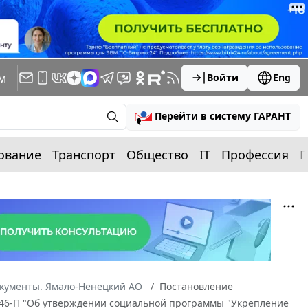
м
Войти
Eng
Перейти в систему ГАРАНТ
ование
Транспорт
Общество
IT
Профессия
П
окументы. Ямало-Ненецкий АО
Постановление
N 946-П "Об утверждении социальной программы "Укрепление