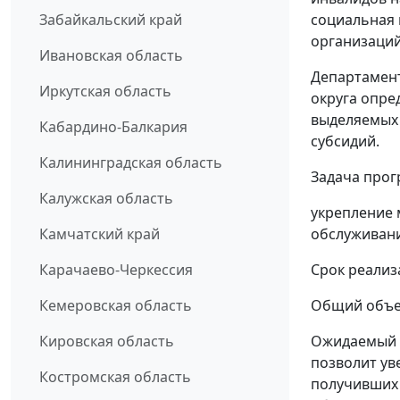
социальная 
Забайкальский край
организаций
Ивановская область
Департамен
Иркутская область
округа опре
выделяемых 
Кабардино-Балкария
субсидий.
Калининградская область
Задача про
Калужская область
укрепление 
обслуживани
Камчатский край
Срок реализа
Карачаево-Черкессия
Общий объем
Кемеровская область
Ожидаемый 
Кировская область
позволит ув
Костромская область
получивших 