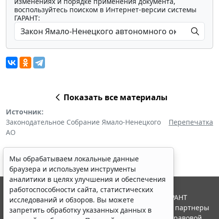
изменениях и порядке применения документа,
воспользуйтесь поиском в Интернет-версии системы
ГАРАНТ:
Показать все материалы
Источник:
Законодательное Собрание Ямало-Ненецкого
Перепечатка
АО
Мы обрабатываем локальные данные
браузера и используем инструменты
аналитики в целях улучшения и обеспечения
работоспособности сайта, статистических
© ООО "НПП "ГАРАНТ-СЕРВИС", 2026. Система ГАРАНТ
исследований и обзоров. Вы можете
выпускается с 1990 года. Компания "Гарант" и ее партнеры
запретить обработку указанных данных в
являются участниками Российской ассоциации правовой