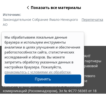
Показать все материалы
Источник:
Законодательное Собрание Ямало-Ненецкого
Перепечатка
АО
Мы обрабатываем локальные данные
браузера и используем инструменты
аналитики в целях улучшения и обеспечения
работоспособности сайта, статистических
© ООО "НПП "ГАРАНТ-СЕРВИС", 2026. Система ГАРАНТ
исследований и обзоров. Вы можете
выпускается с 1990 года. Компания "Гарант" и ее партнеры
запретить обработку указанных данных в
являются участниками Российской ассоциации правовой
настройках браузера. Пожалуйста,
информации ГАРАНТ.
ознакомьтесь с условиями их обработки
.
Портал ГАРАНТ.РУ зарегистрирован в качестве сетевого
Принять
издания Федеральной службой по надзору в сфере
связи,информационных технологий и массовых
коммуникаций (Роскомнадзором), Эл № ФС77-58365 от 18
июня 2014 года.
16+