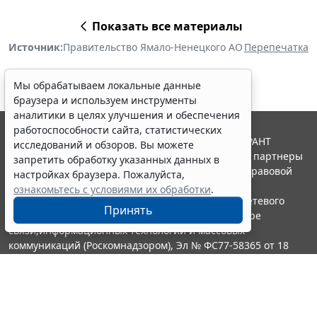
Показать все материалы
Источник:
Правительство Ямало-Ненецкого АО
Перепечатка
Мы обрабатываем локальные данные
браузера и используем инструменты
аналитики в целях улучшения и обеспечения
работоспособности сайта, статистических
© ООО "НПП "ГАРАНТ-СЕРВИС", 2026. Система ГАРАНТ
исследований и обзоров. Вы можете
выпускается с 1990 года. Компания "Гарант" и ее партнеры
запретить обработку указанных данных в
являются участниками Российской ассоциации правовой
настройках браузера. Пожалуйста,
информации ГАРАНТ.
ознакомьтесь с условиями их обработки
.
Портал ГАРАНТ.РУ зарегистрирован в качестве сетевого
Принять
издания Федеральной службой по надзору в сфере
связи,информационных технологий и массовых
коммуникаций (Роскомнадзором), Эл № ФС77-58365 от 18
июня 2014 года.
16+
Контакты
8-800-200-88-88