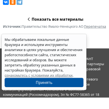
Показать все материалы
Источник:
Правительство Ямало-Ненецкого АО
Перепечатка
Мы обрабатываем локальные данные
браузера и используем инструменты
аналитики в целях улучшения и обеспечения
работоспособности сайта, статистических
© ООО "НПП "ГАРАНТ-СЕРВИС", 2026. Система ГАРАНТ
исследований и обзоров. Вы можете
выпускается с 1990 года. Компания "Гарант" и ее партнеры
запретить обработку указанных данных в
являются участниками Российской ассоциации правовой
настройках браузера. Пожалуйста,
информации ГАРАНТ.
ознакомьтесь с условиями их обработки
.
Портал ГАРАНТ.РУ зарегистрирован в качестве сетевого
Принять
издания Федеральной службой по надзору в сфере
связи,информационных технологий и массовых
коммуникаций (Роскомнадзором), Эл № ФС77-58365 от 18
июня 2014 года.
16+