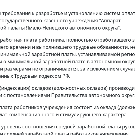
 требования к разработке и установлению систем опла
государственного казенного учреждения "Аппарат
й палаты Ямало-Ненецкого автономного округа".
работная плата работника, полностью отработавшего з
его времени и выполнившего трудовые обязанности, н
минимальной заработной платы, устанавливаемой реги
 о минимальной заработной плате в автономном округ
 размерами не ограничивается, за исключением случае
нных Трудовым кодексом РФ.
индексация) окладов (должностных окладов) производи
и с постановлениями Правительства автономного округ
плата работников учреждения состоит из оклада (должн
плат компенсационного и стимулирующего характера.
уровень соотношения средней заработной платы руко
и средней заработной платы работников учреждения