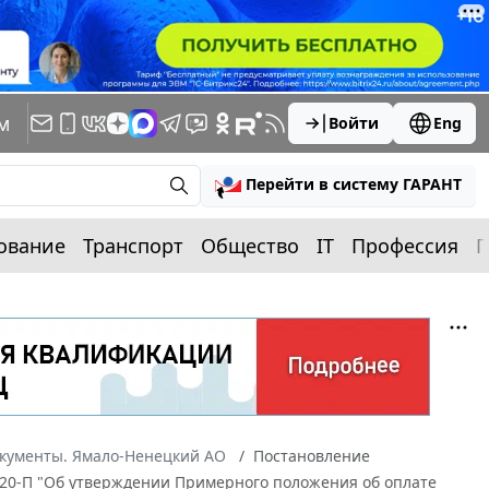
м
Войти
Eng
Перейти в систему ГАРАНТ
ование
Транспорт
Общество
IT
Профессия
П
окументы. Ямало-Ненецкий АО
Постановление
 820-П "Об утверждении Примерного положения об оплате