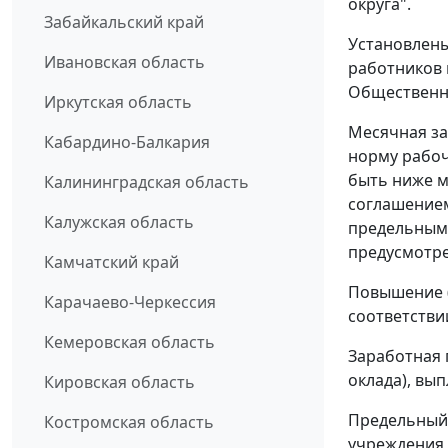
округа".
Забайкальский край
Установлены
Ивановская область
работников 
Общественно
Иркутская область
Месячная за
Кабардино-Балкария
норму рабоч
быть ниже 
Калининградская область
соглашением
Калужская область
предельными
предусмотре
Камчатский край
Повышение (
Карачаево-Черкессия
соответстви
Кемеровская область
Заработная 
оклада), вы
Кировская область
Предельный 
Костромская область
учреждения 