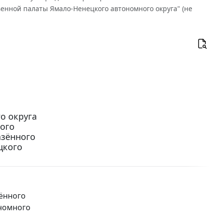
енной палаты Ямало-Ненецкого автономного округа" (не
о округа
ного
азённого
цкого
зённого
номного