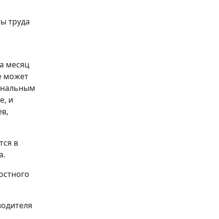
ты труда
а месяц
е может
ональным
е, и
в,
тся в
а.
остного
водителя