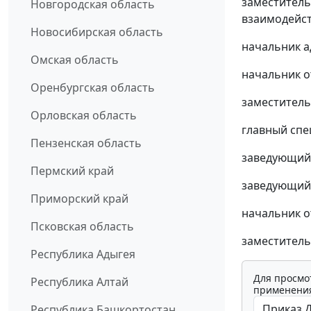
заместитель
Новгородская область
взаимодейст
Новосибирская область
начальник а
Омская область
начальник о
Оренбургская область
заместитель
Орловская область
главный спе
Пензенская область
заведующий 
Пермский край
заведующий
Приморский край
начальник о
Псковская область
заместитель
Республика Адыгея
Для просмо
Республика Алтай
применения
Республика Башкортостан