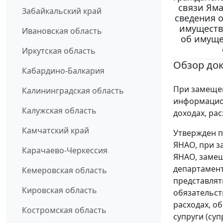
связи Яма
Забайкальский край
сведения о
имуществе
Ивановская область
об имуще
Иркутская область
Обзор до
Кабардино-Балкария
При замещен
Калининградская область
информацион
Калужская область
доходах, ра
Камчатский край
Утвержден п
ЯНАО, при з
Карачаево-Черкессия
ЯНАО, замещ
департамен
Кемеровская область
представлят
Кировская область
обязательст
расходах, о
Костромская область
супруги (су