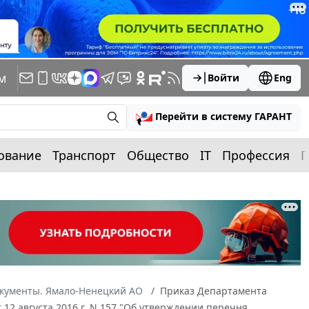
м
Войти
Eng
Перейти в систему ГАРАНТ
ование
Транспорт
Общество
IT
Профессия
П
окументы. Ямало-Ненецкий АО
Приказ Департамента
12 августа 2016 г. N 157 "Об утверждении перечня