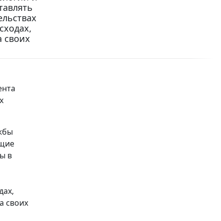
тавлять
ельствах
сходах,
а своих
ента
х
жбы
ащие
ы в
дах,
а своих