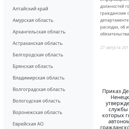
должностей г
Алтайский край
гражданские 
Амурская область
департаменте 
расходах, об 
Архангельская область
обязательства
Астраханская область
27 августа 201
Белгородская область
Брянская область
Владимирская область
Волгоградская область
Приказ Де
Ненецк
Вологодская область
утвержде
службы 
Воронежская область
которых г
автоном
Еврейская АО
гражданск