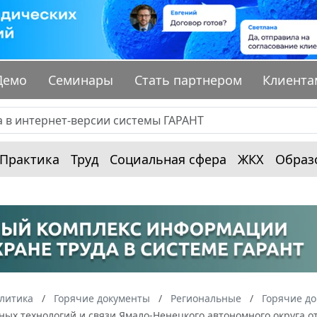
Демо
Семинары
Стать партнером
Клиента
Практика
Труд
Социальная сфера
ЖКХ
Образ
алитика
Горячие документы
Региональные
Горячие д
х технологий и связи Ямало-Ненецкого автономного округа от 