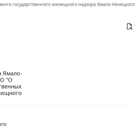
мента государственного жилищного надзора Ямало-Ненецкого
а Ямало-
-О "О
твенных
лищного
ого