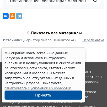
Показать все материалы
Источник:
Губернатор Ямало-Ненецкого АО
Перепечатка
Мы обрабатываем локальные данные
браузера и используем инструменты
аналитики в целях улучшения и обеспечения
работоспособности сайта, статистических
© ООО "НПП "ГАРАНТ-СЕРВИС", 2026. Система ГАРАНТ
исследований и обзоров. Вы можете
выпускается с 1990 года. Компания "Гарант" и ее партнеры
запретить обработку указанных данных в
являются участниками Российской ассоциации правовой
настройках браузера. Пожалуйста,
информации ГАРАНТ.
ознакомьтесь с условиями их обработки
.
Портал ГАРАНТ.РУ зарегистрирован в качестве сетевого
Принять
издания Федеральной службой по надзору в сфере
связи,информационных технологий и массовых
коммуникаций (Роскомнадзором), Эл № ФС77-58365 от 18