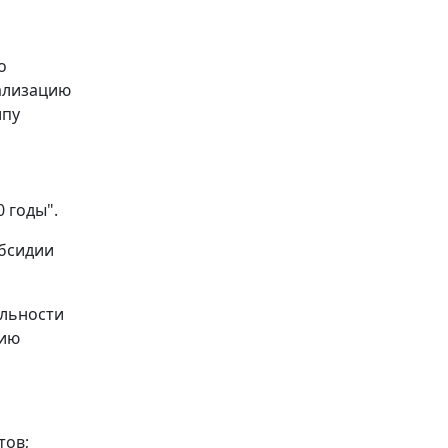
о
ализацию
ипу
 годы".
убсидии
ельности
цию
тов;