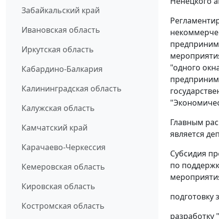
Ненецкого а
Забайкальский край
Регламентир
Ивановская область
некоммерче
предпринима
Иркутская область
мероприяти
"одного окн
Кабардино-Балкария
предпринима
Калининградская область
государстве
"Экономичес
Калужская область
Главным рас
Камчатский край
является де
Карачаево-Черкессия
Субсидия пр
по поддержк
Кемеровская область
мероприятия
Кировская область
подготовку 
Костромская область
разработку 