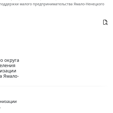
 поддержки малого предпринимательства Ямало-Ненецкого
о округа
деления
низации
а Ямало-
анизации
-