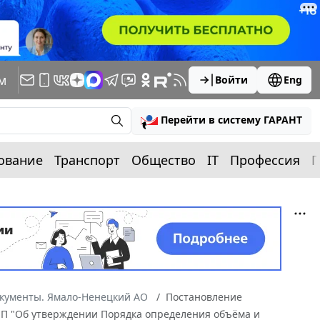
м
Войти
Eng
Перейти в систему ГАРАНТ
ование
Транспорт
Общество
IT
Профессия
П
окументы. Ямало-Ненецкий АО
Постановление
2-П "Об утверждении Порядка определения объёма и