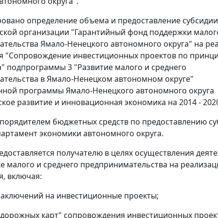
втономного округа".
овано определение объема и предоставление субсидии
ской организации "Гарантийный фонд поддержки малог
тельства Ямало-Ненецкого автономного округа" на ре
я "Сопровождение инвестиционных проектов по принц
а" подпрограммы 3 "Развитие малого и среднего
тельства в Ямало-Ненецком автономном округе"
нной программы Ямало-Ненецкого автономного округа
кое развитие и инновационная экономика на 2014 - 2020
порядителем бюджетных средств по предоставлению с
партамент экономики автономного округа.
едоставляется получателю в целях осуществления деят
е малого и среднего предпринимательства на реализа
, включая:
заключений на инвестиционные проекты;
"дорожных карт" сопровождения инвестиционных проек