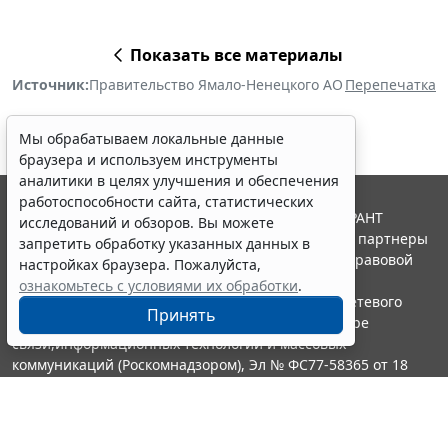
Показать все материалы
Источник:
Правительство Ямало-Ненецкого АО
Перепечатка
Мы обрабатываем локальные данные
браузера и используем инструменты
аналитики в целях улучшения и обеспечения
работоспособности сайта, статистических
© ООО "НПП "ГАРАНТ-СЕРВИС", 2026. Система ГАРАНТ
исследований и обзоров. Вы можете
выпускается с 1990 года. Компания "Гарант" и ее партнеры
запретить обработку указанных данных в
являются участниками Российской ассоциации правовой
настройках браузера. Пожалуйста,
информации ГАРАНТ.
ознакомьтесь с условиями их обработки
.
Портал ГАРАНТ.РУ зарегистрирован в качестве сетевого
Принять
издания Федеральной службой по надзору в сфере
связи,информационных технологий и массовых
коммуникаций (Роскомнадзором), Эл № ФС77-58365 от 18
июня 2014 года.
16+